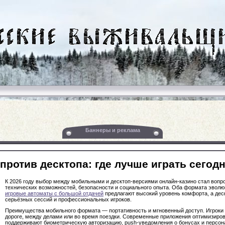
Баннеры и реклама
ротив десктопа: где лучше играть сегод
К 2026 году выбор между мобильными и десктоп‑версиями онлайн‑казино стал вопро
технических возможностей, безопасности и социального опыта. Оба формата эвол
игровые автоматы с большой отдачей
предлагают высокий уровень комфорта, а дес
серьёзных сессий и профессиональных игроков.
Преимущества мобильного формата — портативность и мгновенный доступ. Игроки м
дороге, между делами или во время поездки. Современные приложения оптимизиро
поддерживают биометрическую авторизацию, push‑уведомления о бонусах и персон