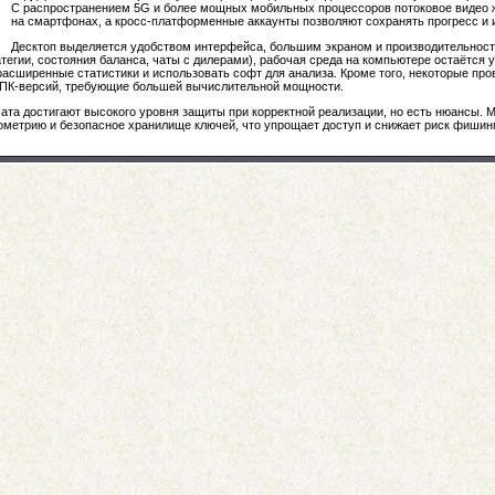
С распространением 5G и более мощных мобильных процессоров потоковое видео 
на смартфонах, а кросс‑платформенные аккаунты позволяют сохранять прогресс и 
Десктоп выделяется удобством интерфейса, большим экраном и производительность
ратегии, состояния баланса, чаты с дилерами), рабочая среда на компьютере остаётся
асширенные статистики и использовать софт для анализа. Кроме того, некоторые пр
 ПК-версий, требующие большей вычислительной мощности.
мата достигают высокого уровня защиты при корректной реализации, но есть нюансы.
метрию и безопасное хранилище ключей, что упрощает доступ и снижает риск фишинг