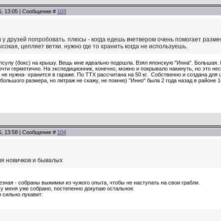
5, 13:05 | Сообщение #
103
 у друзей попробовать. плюсы - когда едешь вчетвером очень помогает размес
ысокая, цепляет ветки. нужно где то хранить когда не используешь.
сулу (бокс) на крышу. Вещь мне идеально подошла. Взял японскую "Инна". Большая. И
очти герметично. На экспедиционник, конечно, можно и покрывало накинуть, но это н
 не нужна- хранится в гараже. По ТТХ рассчитана на 50 кг. Собственно и создана для
(большого размера, но литраж не скажу, не помню) "Инно" была 2 года назад в районе 1
5, 13:58 | Сообщение #
104
ля новичков и бывалых
езная - собраны выжимки из чужого опыта, чтобы не наступать на свои грабли.
 у меня уже собрано, постепенно докупаю остальное.
 сильно лукавит: