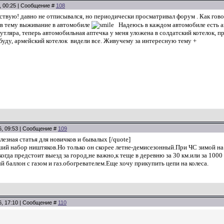
5, 00:25 | Сообщение #
108
ствую! давно не отписывался, но периодически просматривал форум . Как гово
в тему выживание в автомобиле
Надеюсь в каждом автомобиле есть а
утляра, теперь автомобильная аптечка у меня уложена в солдатский котелок, 
буду, армейский котелок видели все. Живучему за интересную тему +
6, 09:53 | Сообщение #
109
езная статья для новичков и бывалых [/quote]
ий набор ништяков.Но только он скорее летне-демисезонный.При ЧС зимой на т
огда предстоит выезд за город,не важно,к теще в деревню за 30 км.или за 100
й баллон с газом и газ.обогревателем.Еще хочу прикупить цепи на колеса.
6, 17:10 | Сообщение #
110