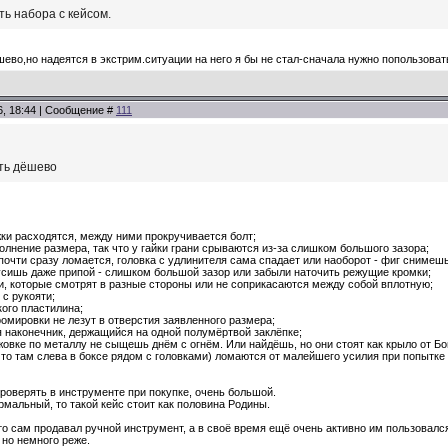
ь набора с кейсом.
ево,но надеятся в экстрим.ситуации на него я бы не стал-сначала нужно попользоват
6, 18:44 | Сообщение #
111
ть дёшево
жки расходятся, между ними прокручивается болт;
полнение размера, так что у гайки грани срываются из-за слишком большого зазора;
почти сразу ломается, головка с удлинителя сама спадает или наоборот - фиг снимешь
усишь даже припой - слишком большой зазор или забыли наточить режущие кромки;
ки, которые смотрят в разные стороны или не соприкасаются между собой вплотную;
 с рукояти;
кого пластилина;
ромировки не лезут в отверстия заявленного размера;
я наконечник, держащийся на одной полумёртвой заклёпке;
жовке по металлу не сыщешь днём с огнём. Или найдёшь, но они стоят как крыло от Бо
 что там слева в боксе рядом с головками) ломаются от малейшего усилия при попытке
проверять в инструменте при покупке, очень большой.
мальный, то такой кейс стоит как половина Родины.
то сам продавал ручной инструмент, а в своё время ещё очень активно им пользовался -
 но немного реже.