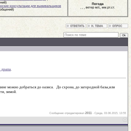
ний)
Погода
нские консультации для выживальщиков
,
,
, ветер
м/с,
мм.рт.ст.
ообщений)
 драпа
.
шине можно добраться до оазиса. До схрона, до загородной базы,или
ти, зимой.
2011
Сообщение отредактировал
-
Среда, 03.06.2015, 13:55