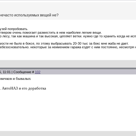
 нечасто используемых вещей не?
узей попробовать.
етвером очень помогает разместить в нем наиболее легкие вещи.
о лесу, так как машина и так высокая, цепляет ветки. нужно где то хранить когда не и
ости не было в боксе, по этому выбрасывать 20-30 тыс за бокс мне жаба не дает.
ебезосновательно. некоторые за неимением гаража ездят с ним постоянно, несмотря на
5, 11:01 | Сообщение #
102
овичков и бывалых
й. АвтоНАЗ и его доработка