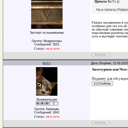
Цитата
КоТэ
(
)
Ну и лопаты Fiska
Fiskars несомненно в п
особенно для тех кто ей
но обычная совковая ло
Эксперт по выживанию
пластиковая рукоятка на
хоть и выглядит понтово
Группа: Модераторы
Сообщений:
3551
Статус:
не в сети
КоТэ
Дата: Вторник, 12.05.201
Автотуризм или Чем 
Подкину для обсужден
Выживальщик
Группа: Камрады
Сообщений:
1842
Статус:
не в сети