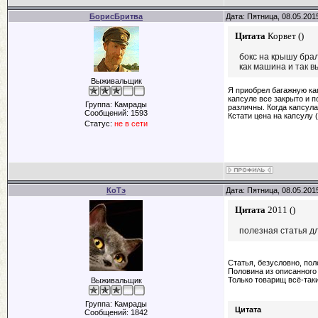
БорисБритва
Дата: Пятница, 08.05.201
Цитата
Корвет
(
)
бокс на крышу брал
как машина и так в
Выживальщик
Я приобрел багажную кап
капсуле все закрыто и п
Группа: Камрады
различны. Когда капсула
Сообщений:
1593
Кстати цена на капсулу 
Статус:
не в сети
КоТэ
Дата: Пятница, 08.05.201
Цитата
2011
(
)
полезная статья д
Статья, безусловно, пол
Половина из описанного
Только товарищ всё-таки
Выживальщик
Группа: Камрады
Цитата
Сообщений:
1842