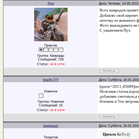
Пух
Дата: Четверг, 14.05.201
Всех камрадов привет
Добавлю свой кирпич 
аптечку из кожаного ф
Фото выкладывать не 
С уважением Пух
Практик
Группа: Камрады
Сообщений:
728
Статус:
не в сети
tita34-777
Дата: Суббота, 16.01.201
[quote=2011;45089]пол
Полезная статья,хорош
Новичок
добавляю снеговую,а к
бензина и 5ти литровы
Группа: Новички
Сообщений:
15
Статус:
не в сети
taygasun
Дата: Суббота, 16.01.201
Цитата
КоТэ
(
)
Теоретик