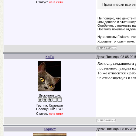
Статус:
не в сети
Практически все э
Не поверю, что действи
Или дёшево и этот инст
Особенно, стоимость на
Поэтому покупаю отдель
Ну и лопаты Fiskars ни
Хорошие топоры - тоже.
КоТэ
Дата: Пятница, 08.05.201
Хотя справедливости р
постепенно, увидев и
То же относится к раб
не относящемуся к ав
Выживальщик
Группа: Камрады
Сообщений:
1842
Статус:
не в сети
Корвет
Дата: Пятница, 08.05.201