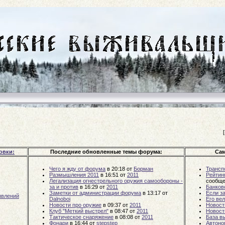
овки:
Последние обновленные темы форума:
Сам
Чего я жду от форума
в 20:18
от
Борман
Трансп
Размышления 2011
в 16:51
от
2011
Рейтин
Легализация огнестрельного оружия самообороны -
сообще
за и против
в 16:29
от
2011
Банков
Заметки от администрации форума
в 13:17
от
Если за
явлений
Dalnoboi
Его ве
Новости про оружие
в 09:37
от
2011
Новост
Клуб "Меткий выстрел"
в 08:47
от
2011
Новост
Тактическое снаряжение
в 08:08
от
2011
База в
Фонари
в 16:44
от
stepstep
Автоно