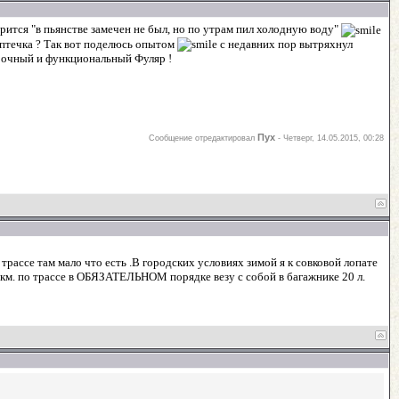
рится "в пьянстве замечен не был, но по утрам пил холодную воду"
птечка ? Так вот поделюсь опытом
с недавних пор вытряхнул
прочный и функциональный Фуляр !
Пух
Сообщение отредактировал
-
Четверг, 14.05.2015, 00:28
рассе там мало что есть .В городских условиях зимой я к совковой лопате
0 км. по трассе в ОБЯЗАТЕЛЬНОМ порядке везу с собой в багажнике 20 л.