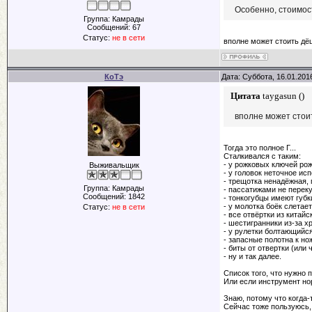
Особенно, стоимост
Группа: Камрады
Сообщений:
67
Статус:
не в сети
вполне может стоить дёш
КоТэ
Дата: Суббота, 16.01.201
Цитата
taygasun
(
)
вполне может стои
Тогда это полное Г...
Сталкивался с таким:
- у рожковых ключей ро
Выживальщик
- у головок неточное ис
- трещотка ненадёжная, 
Группа: Камрады
- пассатижами не перек
Сообщений:
1842
- тонкогубцы имеют губ
- у молотка боёк слетает
Статус:
не в сети
- все отвёртки из китайс
- шестигранники из-за х
- у рулетки болтающийс
- запасные полотна к но
- биты от отвертки (или
- ну и так далее.
Список того, что нужно 
Или если инструмент нор
Знаю, потому что когда-
Сейчас тоже пользуюсь,