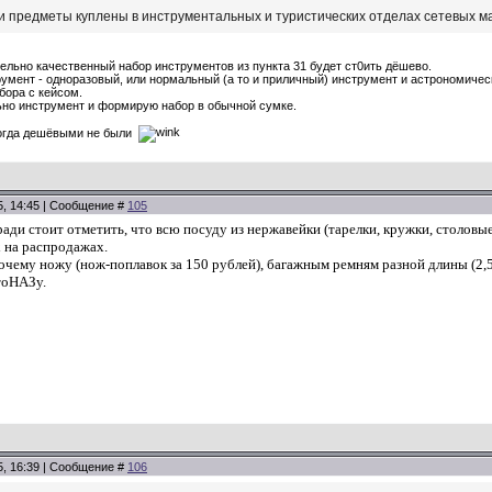
ти предметы куплены в инструментальных и туристических отделах сетевых м
тельно качественный набор инструментов из пункта 31 будет ст0ить дёшево.
румент - одноразовый, или нормальный (а то и приличный) инструмент и астрономичес
бора с кейсом.
но инструмент и формирую набор в обычной сумке.
когда дешёвыми не были
5, 14:45 | Сообщение #
105
ади стоит отметить, что всю посуду из нержавейки (тарелки, кружки, столовые
х на распродажах.
очему ножу (нож-поплавок за 150 рублей), багажным ремням разной длины (2,5
тоНАЗу.
5, 16:39 | Сообщение #
106