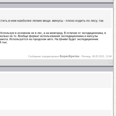
тить в нем наиболее легкие вещи. минусы - плохо ездить по лесу, так
спользую в основном не в лес, а на межгород. В отличие от экспдиционника, в
есколько не то. Вообще формат использования экспедиционника и капсулы
 шмота. Используется на городском авто. На Шниве будет экспедиционник.
6 тыс.
БорисБритва
Сообщение отредактировал
-
Пятница, 08.05.2015, 13:06