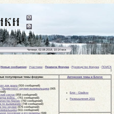
Четверг, 02.08.2018, 10:14 мск
[
Новые сообщения
·
Участники
·
Правила Форума
·
Руководство Форума
·
ПОИСК
]
ые популярные темы форума:
Авторские темы и Блоги:
орт для драпа
(916 сообщений)
г "бюджетного" оружия выживальщика
(905
ний)
Блог - Gladkov
ский сектор
(858 сообщений)
втра война...
(761 сообщений)
Размышления 2011
личество Кризис
(760 сообщений)
и по выживанию
(748 сообщений)
и про оружие
(676 сообщений)
ыживальщика
(611 сообщений)
мное поселение и его размеры
(599