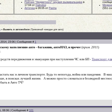
Рейтинг "бюджетного" оружия выживальщика
в
сообще
н
17:04
от
Dalnoboi
Медици
Аптечка
в 09:05
от
Pasha
(551 с
е
»
Выжить в автомобиле
(Тревожный чемодан для авто)
.2014, 23:06 | Сообщение #
1
скому наполнению авто - багажник, автоНАЗ, и прочее
(
прим. 2011
)
.
средств передвижения и эвакуации при наступлении ЧС или БП -
Транспорт для
астать нас в личном транспорте. Будь то непогода, война или пандемия. В ма
ьше, в поисках лучшей жизни. А можно просто сломаться в безлюдной местнос
быть в Авто ТЧ?
5, 08:06 | Сообщение #
101