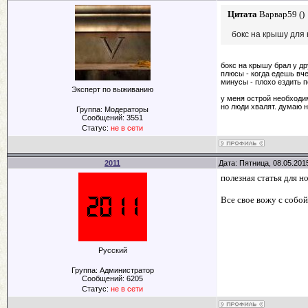
Цитата
Варвар59
(
)
бокс на крышу для
бокс на крышу брал у др
плюсы - когда едешь вч
минусы - плохо ездить п
Эксперт по выживанию
у меня острой необходим
но люди хвалят. думаю н
Группа: Модераторы
Сообщений:
3551
Статус:
не в сети
2011
Дата: Пятница, 08.05.201
полезная статья для н
Все свое вожу с собо
Русский
Группа: Администратор
Сообщений:
6205
Статус:
не в сети