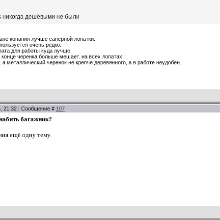
rs никогда дешёвыми не были
лане копания лучше саперной лопатки.
 пользуется очень редко.
пата для работы куда лучше.
 конце черенка больше мешает. на всех лопатах.
. а металлический черенок не крепче деревянного, а в работе неудобен.
5, 21:32 | Сообщение #
107
набить багажник?
ия ещё одну тему.