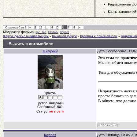
Радиационный фо
Карты затоплений
6
Страница
6
из
8
«
1
2
…
4
5
7
8
»
Модератор форума:
,
,
ppc_145
Gladkov
Корвет
Форум Русские выживальщики
»
Основной форум
»
Практика и обмен опытом
»
Снаряжени
Выжить в автомобиле
Живучий
Дата: Воскресенье, 13.07
Эта тема по практиче
Мысли, обмен опытом
Тема для обсуждения 
Неприятность может з
Практик
просто бежать по дал
В общем, что должно 
Группа: Камрады
Сообщений:
901
Статус:
не в сети
Корвет
Дата: Пятница, 08.05.201