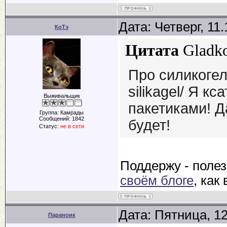
Дата: Четверг, 11
КоТэ
Цитата
Gladk
Про силикогель
silikagel/ Я к
Выживальщик
пакетиками! Д
Группа: Камрады
Сообщений:
1842
будет!
Статус:
не в сети
Поддержу - полез
своём блоге
, как
Дата: Пятница, 1
Параноик