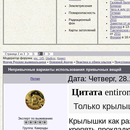
Газовый бало
Землетрясения
Борман
Чего я жду о
Пожароопасность
Гетман
Размышления
Радиационный
2011
фон
Заметки от 
форума
в 13
Карты затоплений
Тактическое
от
2011
Фонари
в 16:
2
Страница
2
из
3
«
1
3
»
Модератор форума:
,
,
ppc_145
Gladkov
Корвет
Форум Русские выживальщики
»
Основной форум
»
Практика и обмен опытом
»
Подготовк
Непривычные варианты использования привычных вещей
Дата: Четверг, 28
Потап
Цитата
entiro
Только крылы
Эксперт по выживанию
Крылышки как раз 
крепять прокладку
Группа: Камрады