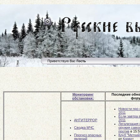
Приветствую Вас
Гость
Мониторинг
Последние обн
обстановки:
фору
Новости про
2011
Если завтра в
АНТИТЕРРОР
2011
Легализация 
Сводка МЧС
оружия самоо
против
в 15:
Прогноз опасных
Клуб "Меткий
явлений
от
Корвет