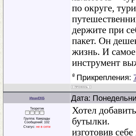
по округе, тур
путешественник
держите при се
пакет. Он деше
жизнь. И самое
инструмент вы
Прикрепления:
Дата: Понедельни
ИванЕКБ
Хотел добавить
Теоретик
бутылки.
Группа: Камрады
Сообщений:
102
Статус:
не в сети
изготовив себе