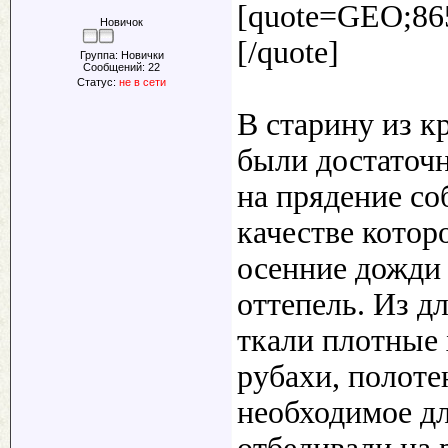
[quote=GEO;865
Новичок
[/quote]
Группа: Новички
Сообщений:
22
Статус:
не в сети
В старину из к
были достаточ
на прядение со
качестве котор
осенние дожди 
оттепель. Из д
ткали плотные
рубахи, полоте
необходимое дл