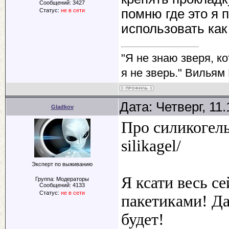
Сообщений:
3427
помню где это я 
Статус:
не в сети
использовать как
"Я не знаю зверя, к
я не зверь." Вильям
Дата: Четверг, 11
Gladkov
Про силикогель!
silikagel/
Эксперт по выживанию
Я ксати весь с
Группа: Модераторы
Сообщений:
4133
Статус:
не в сети
пакетиками! Да
будет!