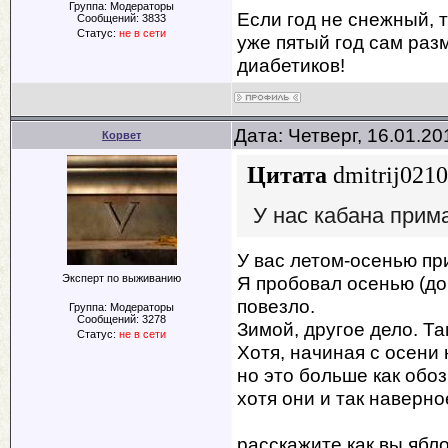
Группа: Модераторы
Если год не снежный, 
Сообщений:
3833
Статус:
не в сети
уже пятый год сам разм
диабетиков!
Дата: Четверг, 16.01.2
Корвет
Цитата
dmitrij0210
У нас кабана прима
У вас летом-осенью п
Эксперт по выживанию
Я пробовал осенью (до
повезло.
Группа: Модераторы
Сообщений:
3278
Зимой, другое дело. Та
Статус:
не в сети
Хотя, начиная с осени
но это больше как обо
хотя они и так наверно
расскажите как вы ябл