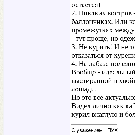
остается)
2. Никаких костров 
баллончиках. Или ко
промежутках между о
- тут проще, но оде
3. Не курить! И не 
отказаться от курен
4. На лабазе полезн
Вообще - идеальный 
выстиранной в хвойн
лошади.
Но это все актуальн
Видел лично как каб
курил внаглую и бол
С уважением ! ПУХ