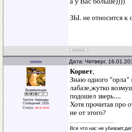
а у Вас больше))))
ЗЫ. не относится к ох
Дата: Четверг, 16.01.2
копарь
Корвет
,
Знаю одного "орла" 
лабазе,жутко возмущ
Выживальщик
подошел зверь....
Группа: Камрады
Хотя прочитав про 
Сообщений:
1525
Статус:
не в сети
не от этого?
Все что нас не убивает,де