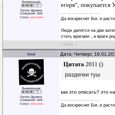
Выживальщик
егеря", покупается У
Группа: Дружина
Сообщений:
1826
Статус:
не в сети
Да воскреснет Бог, и раст
Люди делятся на две катег
стать врагами , а враги р
Дата: Четверг, 16.01.2
Юрий
Цитата
2011
(
)
разделки туш
Выживальщик
как это описать? это н
Группа: Дружина
Сообщений:
1826
Статус:
не в сети
Да воскреснет Бог, и раст