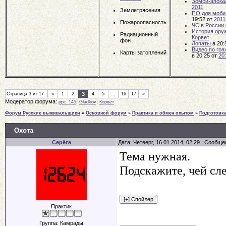
Зомби-апока
2011
Землетрясения
ПО для моби
19:52
от
2011
Пожароопасность
ЧС в России
История ору
Радиационный
Корвет
фон
Лопаты
в 20:
Видео по гр
Карты затоплений
в 20:25
от
20
3
Страница
3
из
17
«
1
2
4
5
…
16
17
»
Модератор форума:
,
,
ppc_145
Gladkov
Корвет
Форум Русские выживальщики
»
Основной форум
»
Практика и обмен опытом
»
Подготовк
Охота
Серёга
Дата: Четверг, 16.01.2014, 02:29 | Сообщ
Тема нужная.
Подскажите, чей сл
Практик
Группа: Камрады