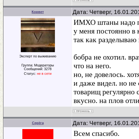
Дата: Четверг, 16.01.2
Корвет
ИМХО штаны надо п
у меня постоянно в 
так как разделываю 
бобра не охотил. вр
Эксперт по выживанию
что на него.
Группа: Модераторы
Сообщений:
3278
но, не довелось. хот
Статус:
не в сети
и даже видел. но не 
товарищ регулярно 
вкусно. на плов отл
Дата: Четверг, 16.01.2
Серёга
Всем спасибо.