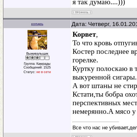
я так думаю....)))
Дата: Четверг, 16.01.2
копарь
Корвет
,
То что кровь отпуги
Костер последнее вр
Выживальщик
горелке.
Группа: Камрады
Куртку полоскаю в т
Сообщений:
1525
Статус:
не в сети
выкуренной сигары.
А вот штаны не стир
Кстати,ты бобра охо
перспективных мест.
немерянно.А мясо у н
Все что нас не убивает,де