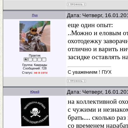
Дата: Четверг, 16.01.2
Пух
еще один опыт:
..Можно и еловым о
охотодежку заворачи
отлично и варить ни
засидке оставлять н
Практик
Группа: Камрады
Сообщений:
728
С уважением ! ПУХ
Статус:
не в сети
Дата: Четверг, 16.01.2
Юрий
на коллективной охо
с чужими и незнаком
брать.... сколько раз
со временем нарабат