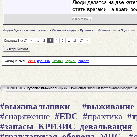
Люди делятся на две катег
стать врагами , а враги р
Форум Русские выживальщики
»
Основной форум
»
Практика и обмен опытом
»
Подготовк
3
Страница
3
из
17
«
1
2
4
5
…
16
17
»
Сегодня были:
2011
,
ppc_145
,
Гетман
,
Борман
,
Корвет
© 2011-2017
Русские выживальщики
. При использовании материалов гиперссы
#выживальщики
#выживание
#снаряжение
#EDC
#практика
#
#запасы_КРИЗИС_девальвация
#гражданская_оборона_МЧС
#