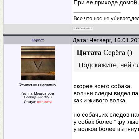
При ее приходе домой,п
Все что нас не убивает,де
Дата: Четверг, 16.01.2
Корвет
Цитата
Серёга
(
)
Подскажите, чей с
Эксперт по выживанию
скорее всего собака.
волчьи следы видел пар
Группа: Модераторы
Сообщений:
3278
как и живого волка.
Статус:
не в сети
но собачьих следов насм
у собак более "круглые
у волков более вытяну