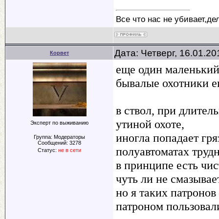
Все что нас не убивает,де
Дата: Четверг, 16.01.2
Корвет
еще один маленький 
бывалые охотники ег
в ствол, при длител
утиной охоте,
Эксперт по выживанию
иногла попадает гря
Группа: Модераторы
Сообщений:
3278
полуавтоматах трудн
Статус:
не в сети
в принципе есть чис
чуть ли не смазываетс
но я таких патронов
патроном пользовали