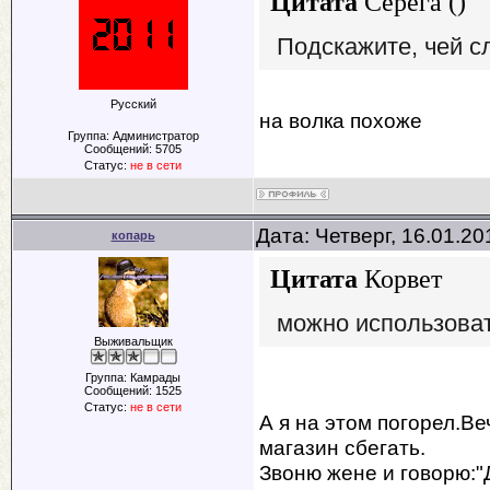
Цитата
Серёга
(
)
Подскажите, чей с
Русский
на волка похоже
Группа: Администратор
Сообщений:
5705
Статус:
не в сети
Дата: Четверг, 16.01.2
копарь
Цитата
Корвет
можно использоват
Выживальщик
Группа: Камрады
Сообщений:
1525
Статус:
не в сети
А я на этом погорел.В
магазин сбегать.
Звоню жене и говорю:"Д