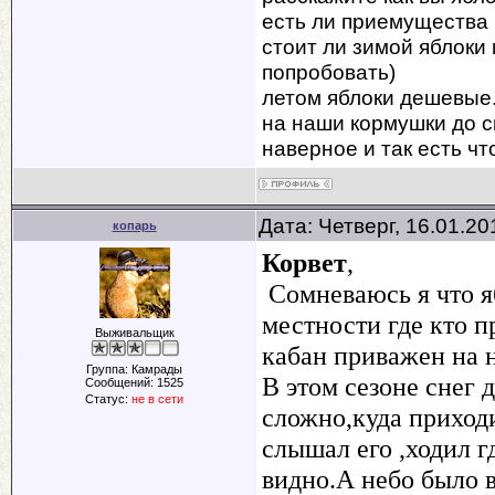
есть ли приемущества
стоит ли зимой яблоки 
попробовать)
летом яблоки дешевые. 
на наши кормушки до с
наверное и так есть чт
Дата: Четверг, 16.01.2
копарь
Корвет
,
Сомневаюсь я что яб
местности где кто п
Выживальщик
кабан приважен на н
Группа: Камрады
В этом сезоне снег 
Сообщений:
1525
Статус:
не в сети
сложно,куда приходи
слышал его ,ходил г
видно.А небо было в 