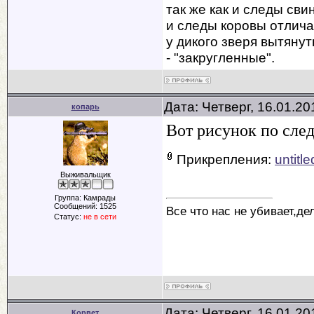
так же как и следы сви
и следы коровы отлича
у дикого зверя вытянут
- "закругленные".
Дата: Четверг, 16.01.2
копарь
Вот рисунок по след
Прикрепления:
untitl
Выживальщик
Группа: Камрады
Сообщений:
1525
Все что нас не убивает,де
Статус:
не в сети
Дата: Четверг, 16.01.2
Корвет