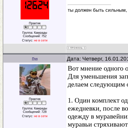
ты должен быть сильным,
Практик
Группа: Камрады
Сообщений:
752
Статус:
не в сети
Дата: Четверг, 16.01.2
Пух
Вот мнение одного 
Для уменьшения запа
делаем следующим 
1. Один комплект од
Практик
ежедневки, после во
Группа: Камрады
Сообщений:
728
одежду в муравейник
Статус:
не в сети
муравьи стряхиваютс