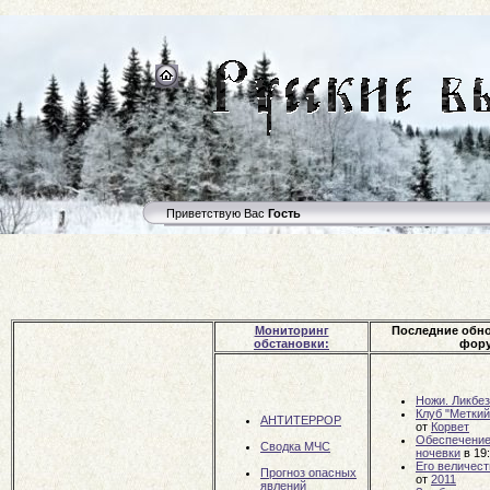
Приветствую Вас
Гость
Мониторинг
Последние обн
обстановки:
фору
Ножи. Ликбез
Клуб "Меткий
АНТИТЕРРОР
от
Корвет
Обеспечение
Сводка МЧС
ночевки
в 19
Его величест
Прогноз опасных
от
2011
явлений