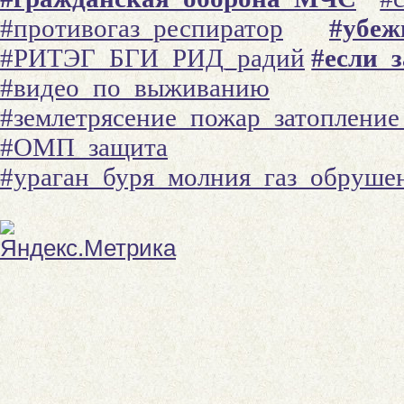
#противогаз_респиратор
#убеж
#РИТЭГ_БГИ_РИД_радий
#если_
#видео_по_выживанию
#землетрясение_пожар_затоплени
#ОМП_защита
#ураган_буря_молния_газ_обруше