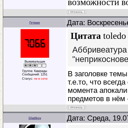
возможности в
Дата: Воскресенье
Гетман
Цитата
toledo
Аббривеатура
"неприкоснове
Выживальщик
Группа: Камрады
В заголовке темы
Сообщений:
1251
Статус:
не в сети
т.е.то, что всегд
момента апокалип
предметов в нём 
Дата: Среда, 19.0
Gladkov