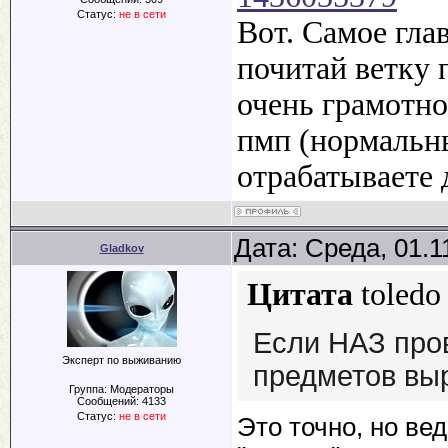
Статус:
не в сети
Вот. Самое гла
почитай ветку 
очень грамотно
пмп (нормальн
отрабатываете 
Дата: Среда, 01.1
Gladkov
Цитата
toledo
Если НАЗ пров
Эксперт по выживанию
предметов выр
Группа: Модераторы
Сообщений:
4133
Статус:
не в сети
Это точно, но ве