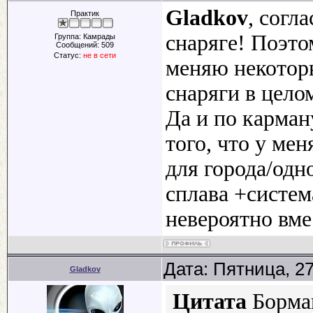
Gladkov
, согл
Практик
снаряге! Поэто
Группа: Камрады
Сообщений:
509
Статус:
не в сети
меняю некоторы
снаряги в цело
Да и по карману
того, что у мен
для города/одн
сплава +систем
невероятно вме
Дата: Пятница, 2
Gladkov
Цитата
Борма