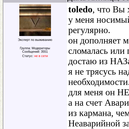
toledo
, что Вы
у меня носимый
регулярно.
он дополняет 
Эксперт по выживанию
сломалась или 
Группа: Модераторы
Сообщений:
3551
Статус:
не в сети
достаю из НАЗ
я не трясусь н
необходимости
для меня он Н
а на счет Авар
из кармана, че
Неаварийной за