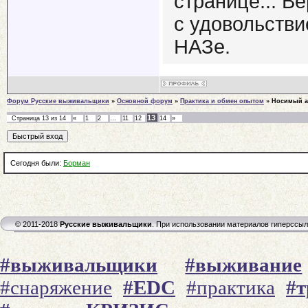
странице... В
с удовольстви
НАЗе.
Форум Русские выживальщики
»
Основной форум
»
Практика и обмен опытом
»
Носимый а
13
Страница
13
из
14
«
1
2
…
11
12
14
»
Сегодня были:
Борман
© 2011-2018
Русские выживальщики
. При использовании материалов гиперссы
#выживальщики
#выживание
#снаряжение
#EDC
#практика
#