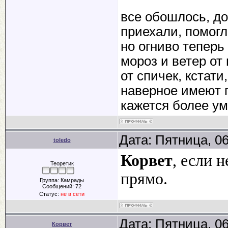
все обошлось, до
приехали, помогл
но огниво теперь
мороз и ветер от 
от спичек, кстати
наверное имеют п
кажется более у
Дата: Пятница, 0
toledo
Корвет
, если 
Теоретик
прямо.
Группа: Камрады
Сообщений:
72
Статус:
не в сети
Дата: Пятница, 0
Корвет