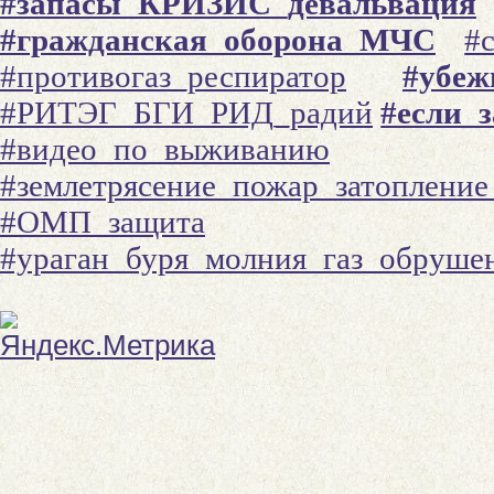
#запасы_КРИЗИС_девальвация
#гражданская_оборона_МЧС
#
#противогаз_респиратор
#убеж
#РИТЭГ_БГИ_РИД_радий
#если_
#видео_по_выживанию
#землетрясение_пожар_затоплени
#ОМП_защита
#ураган_буря_молния_газ_обруше