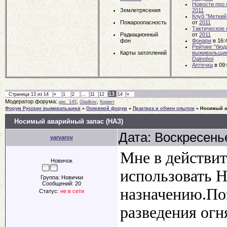
Новости про
Землетрясения
2011
Клуб "Меткий
Пожароопасность
от
2011
Тактическое
Радиационный
от
2011
фон
Фонари
в 16:
Рейтинг "бюд
Карты затоплений
выживальщи
Dalnoboi
Аптечка
в 09
13
Страница
13
из
14
«
1
2
…
11
12
14
»
Модератор форума:
,
,
ppc_145
Gladkov
Корвет
Форум Русские выживальщики
»
Основной форум
»
Практика и обмен опытом
»
Носимый а
Носимый аварийный запас (НАЗ)
Дата: Воскресенье
varvarov
Мне в действит
Новичок
использовать 
Группа: Новички
Сообщений:
20
назначению.Поэ
Статус:
не в сети
разведения огн