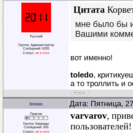
Цитата
Корве
мне было бы 
Вашими комме
Русский
Группа: Администратор
Сообщений:
6205
Статус:
не в сети
вот именно!
toledo
, критикуе
а то троллить и 
Дата: Пятница, 2
Борман
varvarov
, прив
Практик
пользователей!
Группа: Камрады
Сообщений:
509
Статус:
не в сети