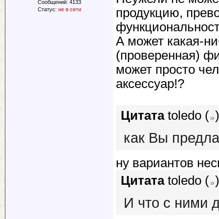
Сообщений:
4133
продукцию, прев
Статус:
не в сети
функциональнос
А может какая-н
(проверенная) ф
может просто чел
аксессуар!?
Цитата
toledo
(
как Вы предла
ну вариантов нес
Цитата
toledo
(
И что с ними 