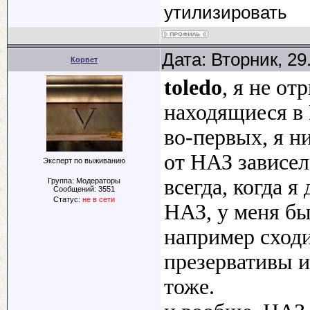
утилизировать
Дата: Вторник, 29
Корвет
toledo
, я не о
находящиеся в
во-первых, я н
от НАЗ зависел
Эксперт по выживанию
всегда, когда я
Группа: Модераторы
Сообщений:
3551
Статус:
не в сети
НАЗ, у меня бы
например сходи
презервативы и
тоже.