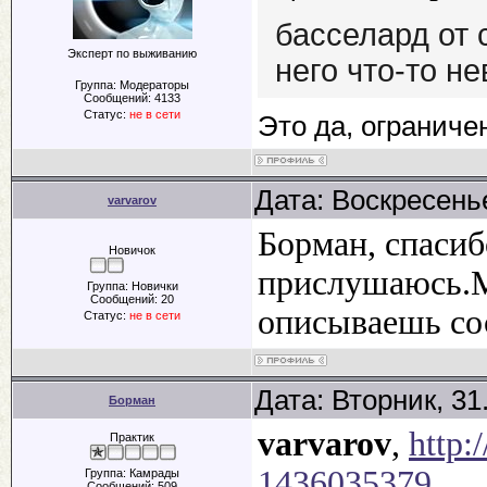
басселард от 
Эксперт по выживанию
него что-то н
Группа: Модераторы
Сообщений:
4133
Статус:
не в сети
Это да, ограниче
Дата: Воскресенье
varvarov
Борман, спасибо
Новичок
прислушаюсь.М
Группа: Новички
Сообщений:
20
описываешь сос
Статус:
не в сети
Дата: Вторник, 31
Борман
varvarov
,
http:
Практик
1436035379
Группа: Камрады
Сообщений:
509