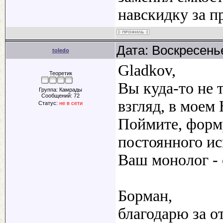
навскидку за п
Дата: Воскресенье
toledo
Gladkov,
Теоретик
Вы куда-то не 
Группа: Камрады
Сообщений:
72
взгляд, в моем
Статус:
не в сети
Поймите, форм
постоянного ис
Ваш монолог - 
Борман,
благодарю за 