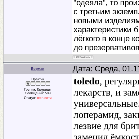
"одеяла", то про
с третьим экземп
новыми изделиям
характеристики б
лёгкого в конце 
до презервативов
Дата: Среда, 01.1
Борман
toledo
, регуля
Практик
лекарств, и за
Группа: Камрады
Сообщений:
509
Статус:
не в сети
универсальные
лоперамид, зак
лезвие для бри
заменил ёмкост