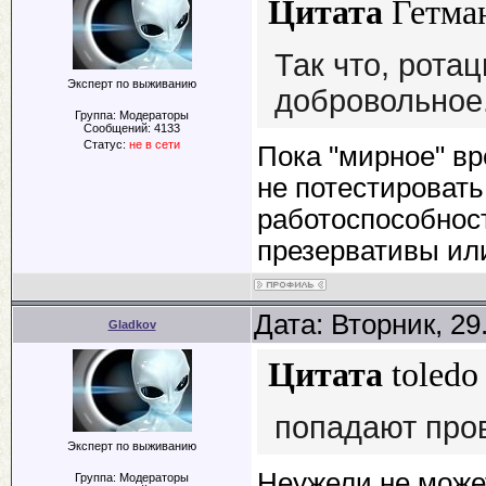
Цитата
Гетма
Так что, рота
Эксперт по выживанию
добровольное
Группа: Модераторы
Сообщений:
4133
Статус:
не в сети
Пока "мирное" вр
не потестировать
работоспособност
презервативы или
Дата: Вторник, 29
Gladkov
Цитата
toledo
попадают про
Эксперт по выживанию
Неужели не может
Группа: Модераторы