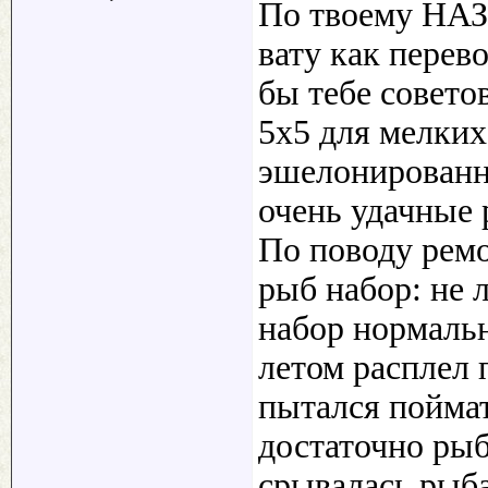
По твоему НАЗу
вату как перев
бы тебе совето
5х5 для мелки
эшелонированну
очень удачные
По поводу ремо
рыб набор: не 
набор нормаль
летом расплел 
пытался поймат
достаточно рыб
срывалась рыба