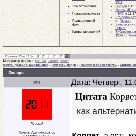
2011
Землетрясения
Посуда
в 11:
Носимый ава
Пожароопасность
(НАЗ)
в 11:1
Его величест
Радиационный
от
Гетман
фон
Банковский с
Гетман
Карты затоплений
Библиотека 
12:41
от
Арк
13
Страница
13
из
13
«
1
2
…
11
12
Модератор форума:
,
,
ppc_145
Gladkov
Корвет
Форум Русские выживальщики
»
Основной форум
»
Практика и обмен опытом
»
Снаряжени
Фонари
Дата: Четверг, 11
2011
Цитата
Корве
как альтернат
Русский
Группа: Администратор
Корвет
, а есть 
Сообщений:
6193