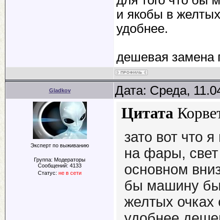
и якобы в желтых
удобнее.
дешевая замена п
Дата: Среда, 11.0
Gladkov
Цитата
Корве
зато вот что 
Эксперт по выживанию
на фары, свет
Группа: Модераторы
основном вниз
Сообщений:
4133
Статус:
не в сети
бы машину был
желтых очках 
удобнее.деше