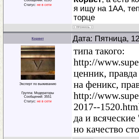
Статус:
не в сети
я ищу на 1АА, те
торце
Дата: Пятница, 1
Корвет
типа такого:
http://www.super
ценник, правда
на феникс, пра
Эксперт по выживанию
http://www.supe
Группа: Модераторы
Сообщений:
3551
Статус:
не в сети
2017--1520.htm
да и всяческие
но качество сто