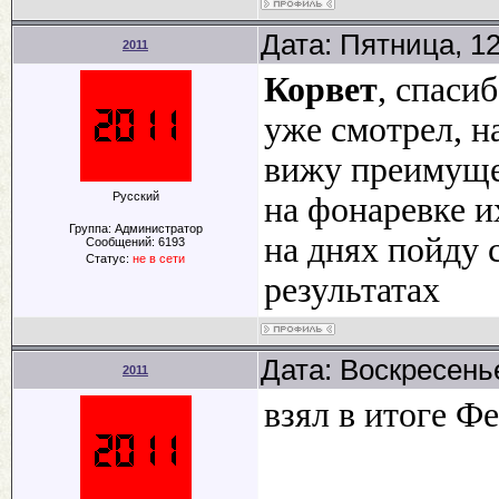
Дата: Пятница, 1
2011
Корвет
, спасиб
уже смотрел, н
вижу преимущ
Русский
на фонаревке и
Группа: Администратор
на днях пойду 
Сообщений:
6193
Статус:
не в сети
результатах
Дата: Воскресенье
2011
взял в итоге Ф