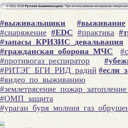
© 2011-2018
Русские выживальщики
. При использовании материалов гиперссы
#выживальщики
#выживание
#снаряжение
#EDC
#практика
#
#запасы_КРИЗИС_девальвация
#гражданская_оборона_МЧС
#
#противогаз_респиратор
#убеж
#РИТЭГ_БГИ_РИД_радий
#если_
#видео_по_выживанию
#землетрясение_пожар_затоплени
#ОМП_защита
#ураган_буря_молния_газ_обруше