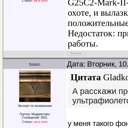
G25C2-Mark-II--
Статус:
не в сети
охоте, и вылаз
положительные 
Недостаток: п
работы.
Дата: Вторник, 10
Корвет
Цитата
Gladk
А расскажи п
ультрафиолето
Эксперт по выживанию
Группа: Модераторы
Сообщений:
3551
у меня такого фон
Статус:
не в сети