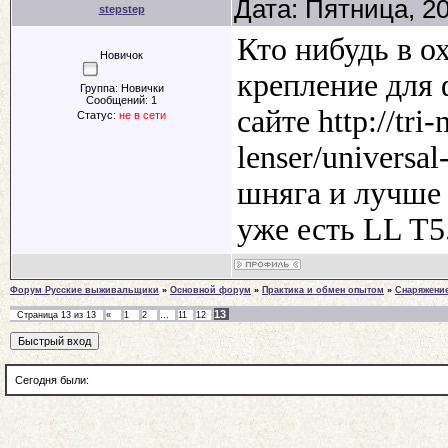
Дата: Пятница, 2
stepstep
Кто нибудь в о
Новичок
крепление для 
Группа: Новички
Сообщений:
1
сайте http://tri
Статус:
не в сети
lenser/univers
шняга и лучше 
уже есть LL T5
Форум Русские выживальщики
»
Основной форум
»
Практика и обмен опытом
»
Снаряжени
13
Страница
13
из
13
«
1
2
…
11
12
Сегодня были: