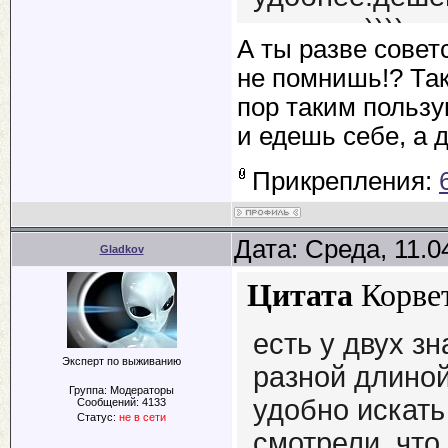
видения))))
А ты разве совет
не помнишь!? Та
пор таким пользу
и едешь себе, а д
Прикрепления:
Дата: Среда, 11.0
Gladkov
Цитата
Корве
есть у двух зн
Эксперт по выживанию
разной длино
Группа: Модераторы
удобно искать
Сообщений:
4133
Статус:
не в сети
смотрели, что