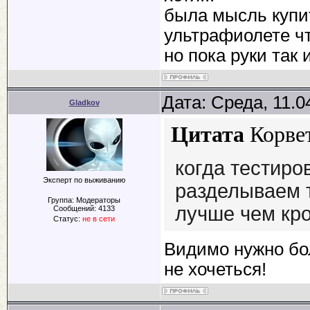
была мысль купит
ультрафиолете чт
но пока руки так 
Дата: Среда, 11.0
Gladkov
Цитата
Корве
когда тестиро
Эксперт по выживанию
разделываем т
Группа: Модераторы
лучше чем кро
Сообщений:
4133
Статус:
не в сети
Видимо нужно бол
не хочеться!