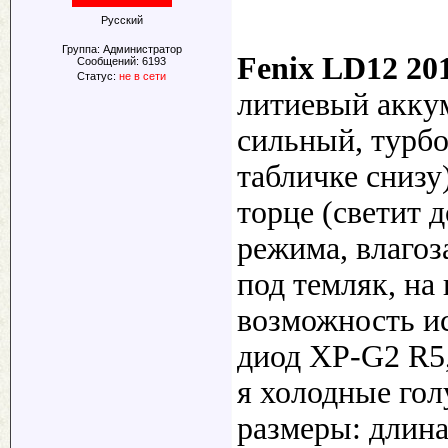
Русский
Группа: Администратор
Fenix LD12 20
Сообщений:
6193
Статус:
не в сети
литиевый аккум
сильный, турбо
табличке снизу
торце (светит 
режима, влагоз
под темляк, на 
возможность ис
диод XP-G2 R5
я холодные гол
размеры: длина