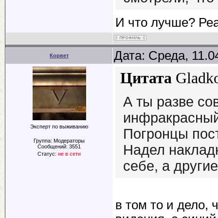
И что лучше? Ре
Дата: Среда, 11.0
Корвет
Цитата
Gladk
А ты разве со
инфракрасный
Эксперт по выживанию
Погронцы пост
Группа: Модераторы
Надел накладк
Сообщений:
3551
Статус:
не в сети
себе, а другие
в том то и дело,