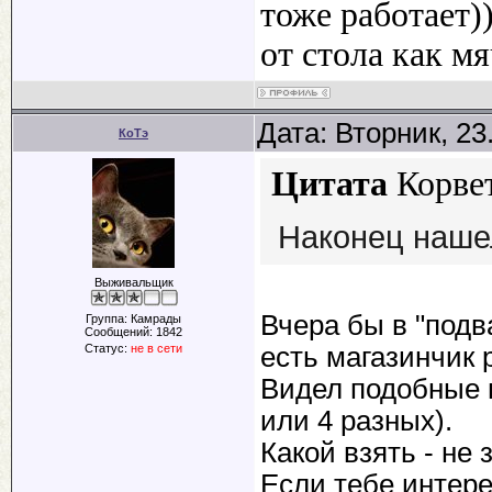
тоже работает)
от стола как м
Дата: Вторник, 23
КоТэ
Цитата
Корве
Наконец наше
Выживальщик
Вчера бы в "подв
Группа: Камрады
Сообщений:
1842
Статус:
не в сети
есть магазинчик 
Видел подобные 
или 4 разных).
Какой взять - не 
Если тебе интере