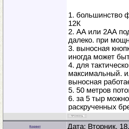
4. чем меньше
режима - макс
1. большинство 
5. дальность 
12К
дальше не ва
2. АА или 2АА по
6. цена до 5 т
далеко. при мощн
3. выносная кноп
иногда может бы
4. для тактическ
максимальный. и
выносная работа
5. 50 метров пот
6. за 5 тыр можн
раскрученных бр
Дата: Вторник, 18
Корвет