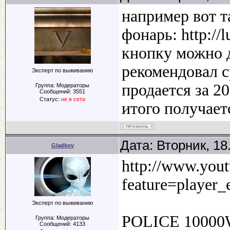
например вот т
фонарь: http://
кнопку можно д
рекомендовал с
Эксперт по выживанию
продается за 20
Группа: Модераторы
Сообщений:
3551
Статус:
не в сети
итого получает
Дата: Вторник, 18
Gladkov
http://www.you
feature=playe
Эксперт по выживанию
POLICE 10000
Группа: Модераторы
Сообщений:
4133