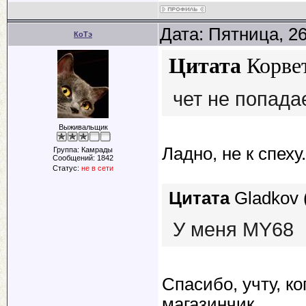
Дата: Пятница, 2
КоТэ
Цитата
Корве
чет не попада
Выживальщик
Ладно, не к спеху.
Группа: Камрады
Сообщений:
1842
Статус:
не в сети
Цитата
Gladkov
У меня MY68
Спасибо, учту, к
магазинчик.