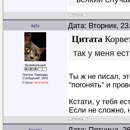
Дата: Вторник, 23
КоТэ
Цитата
Корве
так у меня ес
Выживальщик
Ты ж не писал, э
Группа: Камрады
Сообщений:
1842
Статус:
не в сети
"погонять" и про
Кстати, у тебя е
Если не сложно, 
Дата: Пятница, 2
Бродяга