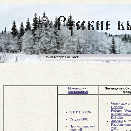
Приветствую Вас
Гость
Мониторинг
Последние обн
обстановки:
фору
Чего я жду о
Dalnoboi
Рейтинг "бюд
АНТИТЕРРОР
выживальщи
Dalnoboi
Сводка МЧС
Аптечка
в 09
Размышлени
Прогноз опасных
2011
явлений