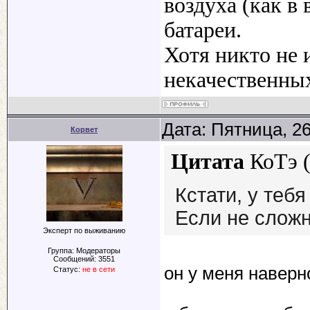
воздуха (как в
батареи.
Хотя никто не
некачественных
Дата: Пятница, 2
Корвет
Цитата
КоТэ
Кстати, у теб
Если не сложн
Эксперт по выживанию
Группа: Модераторы
Сообщений:
3551
он у меня наверно
Статус:
не в сети