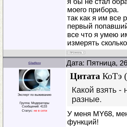
я бы не стал об
моего прибора.
так как я им все
первый попавши
все что я умею и
измерять сколько
Дата: Пятница, 2
Gladkov
Цитата
КоТэ
Какой взять - 
Эксперт по выживанию
разные.
Группа: Модераторы
Сообщений:
4133
Статус:
не в сети
У меня MY68, мен
функций!