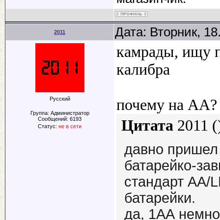
Дата: Вторник, 18
2011
камрады, ищу 
калибра
Русский
почему на АА?
Группа: Администратор
Сообщений:
6193
Цитата
2011
(
Статус:
не в сети
давно пришел
батарейко-за
стандарт АА/L
батарейки.
да, 1АА немно