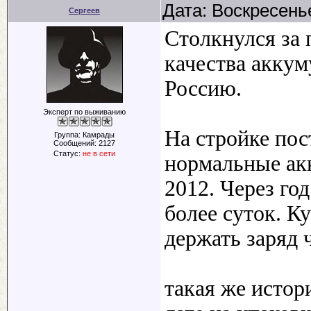
Дата: Воскресенье
Сергеев
Столкнулся за
качества аккум
Россию.
Эксперт по выживанию
На стройке по
Группа: Камрады
Сообщений:
2127
Статус:
не в сети
нормальные ак
2012. Через го
более суток. К
держать заряд 
такая же истор