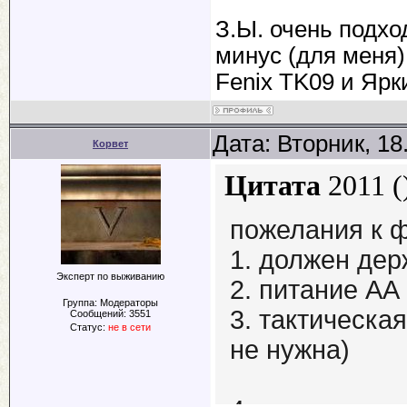
З.Ы. очень подхо
минус (для меня)
Fenix TK09 и Ярк
Дата: Вторник, 18
Корвет
Цитата
2011
(
пожелания к 
1. должен дер
Эксперт по выживанию
2. питание АА
Группа: Модераторы
3. тактическа
Сообщений:
3551
Статус:
не в сети
не нужна)