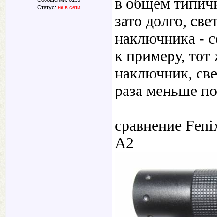
в общем типичн
Статус:
не в сети
зато долго, св
наключника - с
к примеру, тот
наключник, свет
раза меньше по
сравнение Fenix
A2