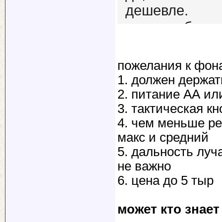
дешевле.
поэтому больш
типоразмер АА
фотоаппарат, 
пожелания к фон
1. должен держат
2. питание АА ил
3. тактическая к
4. чем меньше ре
макс и средний
5. дальность луч
не важно
6. цена до 5 тыр
может кто знает