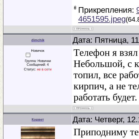
Прикрепления:
4651595.jpeg
(64.
Дата: Пятница, 11
dimchik
Телефон я взял 
Новичок
Небольшой, с к
Группа: Новички
Сообщений:
4
Статус:
не в сети
топил, все рабо
кирпич, а не т
работать будет.
Дата: Четверг, 12
Корвет
Приподниму те