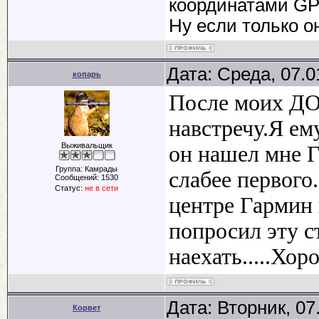
координатами GP
Ну если только он
Дата: Среда, 07.0
копарь
После моих Д
навстречу.Я ем
Выживальщик
он нашел мне 
Группа: Камрады
слабее первого
Сообщений:
1530
Статус:
не в сети
центре Гармин 
попросил эту 
наехать.....Хор
Дата: Вторник, 07
Корвет