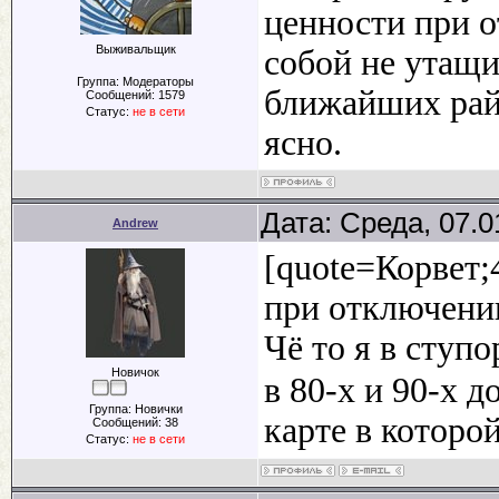
ценности при о
Выживальщик
собой не утащи
Группа: Модераторы
ближайших райо
Сообщений:
1579
Статус:
не в сети
ясно.
Дата: Среда, 07.0
Andrew
[quote=Корвет;
при отключении 
Чё то я в ступо
Новичок
в 80-х и 90-х д
Группа: Новички
карте в которо
Сообщений:
38
Статус:
не в сети