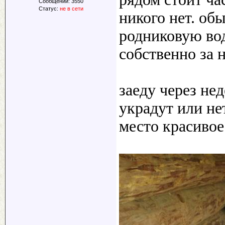
Сообщений:
3550
Статус:
не в сети
никого нет. о
родниковую вод
собственно за н
заеду через не
украдут или нет
место красивое