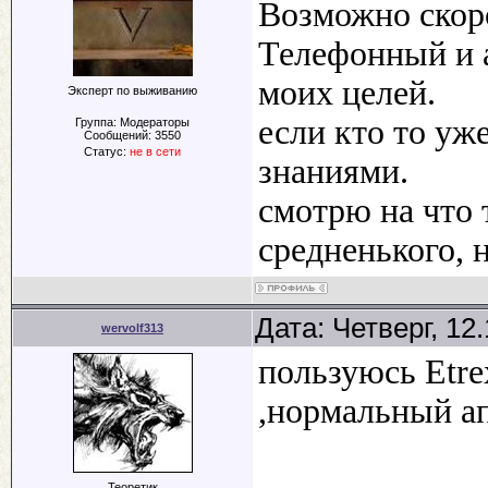
Возможно скоро
Телефонный и а
моих целей.
Эксперт по выживанию
если кто то уж
Группа: Модераторы
Сообщений:
3550
Статус:
не в сети
знаниями.
смотрю на что
средненького, 
Дата: Четверг, 12
wervolf313
пользуюсь Etre
,нормальный а
Теоретик