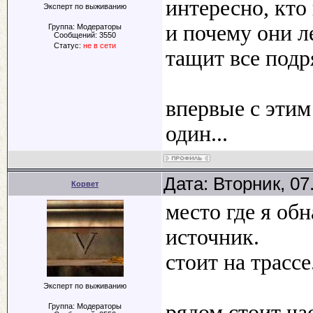
интересно, кто
Эксперт по выживанию
и почему они л
Группа: Модераторы
Сообщений:
3550
Статус:
не в сети
тащит все подря
впервые с этим
один...
Дата: Вторник, 07
Корвет
место где я об
источник.
стоит на трассе
Эксперт по выживанию
рядом стоит ча
Группа: Модераторы