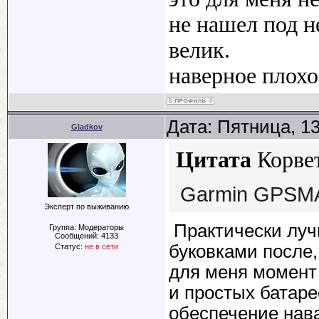
не нашел под н
велик.
наверное плохо
Дата: Пятница, 13
Gladkov
Цитата
Корве
Garmin GPSM
Эксперт по выживанию
Практически лучш
Группа: Модераторы
Сообщений:
4133
буковками после
Статус:
не в сети
для меня момент 
и простых батаре
обеспечение нава