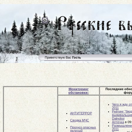
Приветствую Вас
Гость
Мониторинг
Последние обн
обстановки:
фору
Чего я жду о
2011
Рейтинг "бюд
АНТИТЕРРОР
выживальщи
Dalnoboi
Сводка МЧС
Аптечка
в 09
Размышлени
Прогноз опасных
2011
явлений