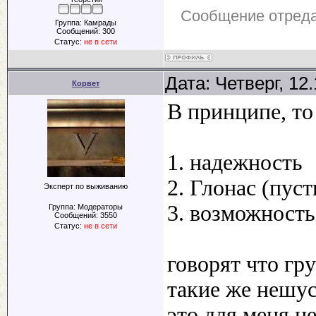
Сообщение отред
Группа: Камрады
Сообщений:
300
Статус:
не в сети
Дата: Четверг, 12
Корвет
В принципе, то
1. надежность
2. Глонас (пуст
Эксперт по выживанию
3. возможность
Группа: Модераторы
Сообщений:
3550
Статус:
не в сети
говорят что гру
такие же нешу
это для меня н