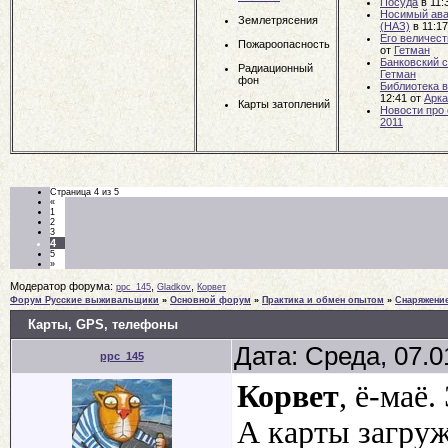
Посуда
в 11:
Носимый ава
Землетрясения
(НАЗ)
в 11:1
Его величест
Пожароопасность
от
Гетман
Банковский с
Радиационный
Гетман
фон
Библиотека 
12:41
от
Арк
Карты затоплений
Новости про
2011
Страница
4
из
5
«
1
2
3
4
5
»
Модератор форума:
,
,
ppc_145
Gladkov
Корвет
Форум Русские выживальщики
»
Основной форум
»
Практика и обмен опытом
»
Снаряжени
Карты, GPS, телефоны
Дата: Среда, 07.0
ppc_145
Корвет
, ё-маё
А карты загруж