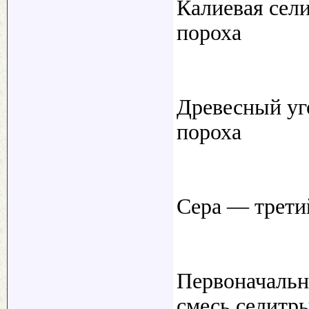
Калиевая сел
пороха
Древесный уг
пороха
Сера — трети
Первоначальн
смесь селитры