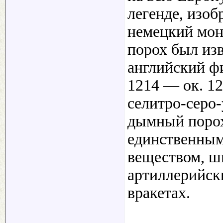
легенде, изоб
немецкий мон
порох был изв
английский фи
1214 — ок. 12
селитро-серо
дымный порох
единственным
веществом, ш
артиллерийски
вракетах.