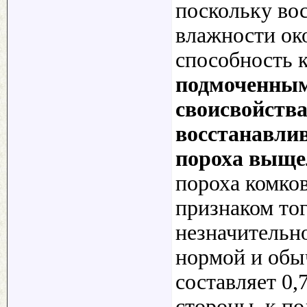
поскольку вос
влажности ок
способность 
подмоченным
своисвойств
восстанавлив
пороха выще
пороха комко
признаком тог
незначительно
нормой и обы
составляет 0,
стороны, к п