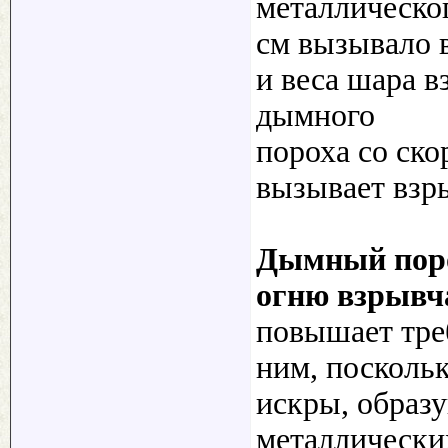
металлическог
см вызывало 
и веса шара в
дымного
пороха со ск
вызывает взр
Дымный поро
огню взрывч
повышает тре
ним, посколь
искры, образ
металлически