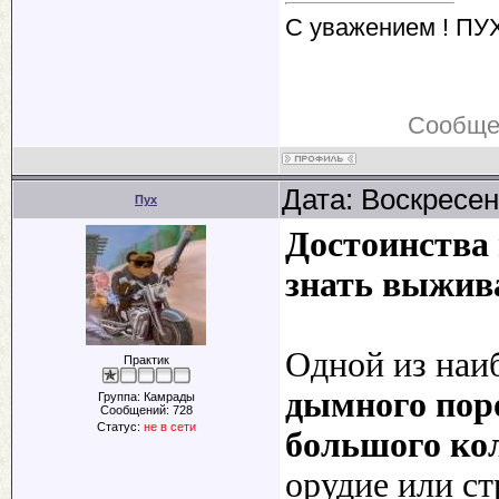
С уважением ! ПУ
Сообще
Дата: Воскресен
Пух
Достоинства 
знать выжив
Одной из наи
Практик
дымного поро
Группа: Камрады
Сообщений:
728
Статус:
не в сети
большого ко
орудие или ст