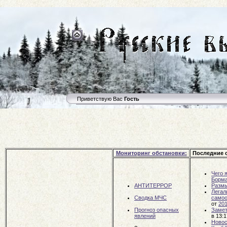
Приветствую Вас
Гость
Мониторинг обстановки:
Последние 
Чего 
Борм
АНТИТЕРРОР
Размы
Легал
Сводка МЧС
самоо
от
20
Прогноз опасных
Замет
явлений
в 13:
Новос