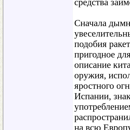
средства заим
Сначала дымн
увеселительн
подобия раке
пригодное для
описание кит
оружия, испо
яростного огн
Испании, знак
употреблением
распространи
на всю Европу