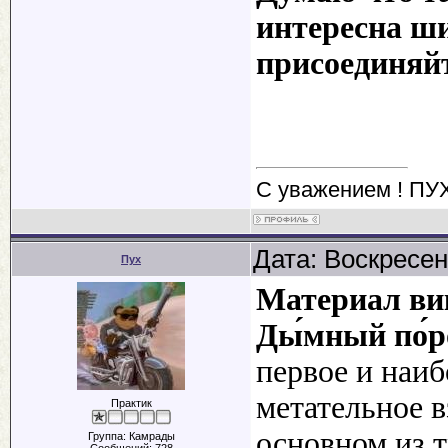
интересна ш
присоединяйт
С уважением ! ПУ
Дата: Воскресен
Пух
Материал ви
Ды́мный по́р
первое и наиб
метательное в
Практик
основном из т
Группа: Камрады
Сообщений:
728