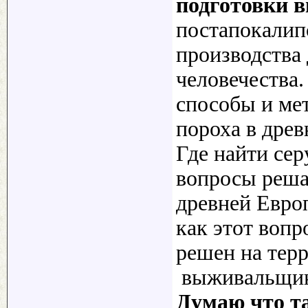
подготовки 
постапокалип
производства
человечества
способы и ме
пороха в древ
Где найти сер
вопросы решал
древней Европ
как этот вопр
решен на тер
выживальщико
Думаю что та