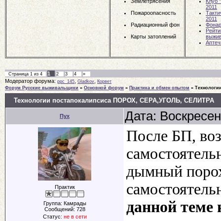
Землетрясения
Клуб 
2011
Пожароопасность
Такти
2011
Радиационный фон
Фона
Рейти
Карты затоплений
выжи
Аптеч
1
Страница
1
из
4
2
3
4
»
Модератор форума:
,
,
ppc_145
Gladkov
Корвет
Форум Русские выживальщики
»
Основной форум
»
Практика и обмен опытом
»
Технологи
Технологии постапокалипсиса ПОРОХ, СЕРА,УГОЛЬ, СЕЛИТРА
Дата: Воскресен
Пух
После БП, во
самостоятель
дымный порох
самостоятель
Практик
данной теме 
Группа: Камрады
Сообщений:
728
Статус:
не в сети