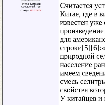
Считается ус
Группа: Камрады
Сообщений:
728
Статус:
не в сети
Китае, где в 
известен уже 
произведение
для американ
строки[5][6]:
природной сел
население ра
имеем сведени
смесь селитры
свойства кот
У китайцев и