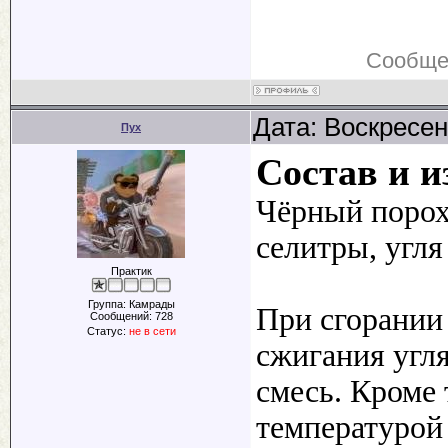
Сообще
Дата: Воскресен
Пух
Состав и и
Чёрный порох
селитры, угля
Практик
Группа: Камрады
При сгорании 
Сообщений:
728
Статус:
не в сети
сжигания угл
смесь. Кроме 
температурой 