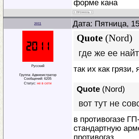
форме кана
Дата: Пятница, 1
2011
Quote
(
Nord
)
где же ее найт
Русский
так их как грязи,
Группа: Администратор
Сообщений:
6205
Статус:
не в сети
Quote
(
Nord
)
вот тут не со
в противогазе ГП
стандартную арме
противогаз