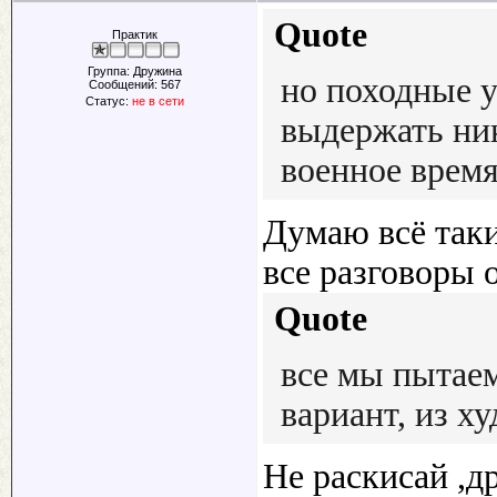
Quote
Практик
Группа: Дружина
но походные у
Сообщений:
567
Статус:
не в сети
выдержать ник
военное время
Думаю всё таки
все разговоры 
Quote
все мы пытае
вариант, из ху
Не раскисай ,д