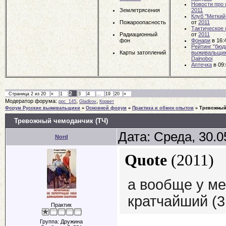
Новости про
Землетрясения
2011
Клуб "Меткий
Пожароопасность
от
2011
Тактическое
Радиационный
от
2011
фон
Фонари
в 16:
Рейтинг "бюд
Карты затоплений
выживальщи
Dalnoboi
Аптечка
в 09
2
Страница
2
из
20
«
1
3
4
…
19
20
»
Модератор форума:
,
,
ppc_145
Gladkov
Корвет
Форум Русские выживальщики
»
Основной форум
»
Практика и обмен опытом
»
Тревожный
Тревожный чемоданчик (ТЧ)
Дата: Среда, 30.0
Nord
Quote
(
2011
)
а вообще у ме
кратчайший (3
Практик
Группа: Дружина