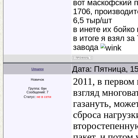
вот маскофский п
1706, производит
6,5 тыр/шт
в инете их бойко
в итоге я взял за
завода
Дата: Пятница, 1
Umarex
2011, в первом 
Новичок
Группа: бан
взгляд многова
Сообщений:
7
Статус:
не в сети
газануть, може
сброса нагрузк
второстепенную
пакет, и потом 