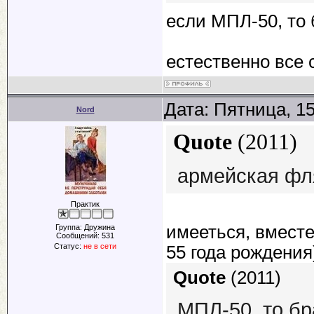
если МПЛ-50, то 
естественно все 
Дата: Пятница, 1
Nord
Quote
(
2011
)
армейская фл
Практик
имееться, вместе
Группа: Дружина
Сообщений:
531
Статус:
не в сети
55 года рождения
Quote
(
2011
)
МПЛ-50, то бр