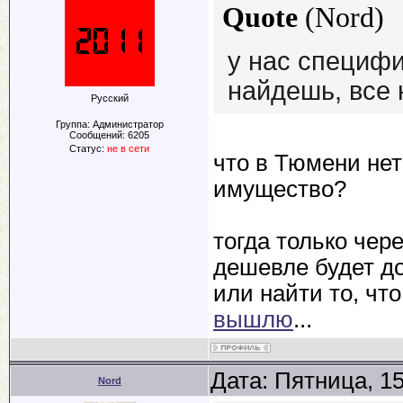
Quote
(
Nord
)
у нас специфи
найдешь, все 
Русский
Группа: Администратор
Сообщений:
6205
Статус:
не в сети
что в Тюмени нет
имущество?
тогда только чер
дешевле будет д
или найти то, чт
вышлю
...
Дата: Пятница, 1
Nord