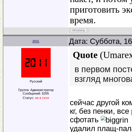
приготовить эк
время.
Дата: Суббота, 16
2011
Quote
(
Umare
в первом посте
взгляд многов
Русский
Группа: Администратор
Сообщений:
6205
Статус:
не в сети
сейчас другой ко
кг, без пенки, вс
сфотать
удалил плащ-пала