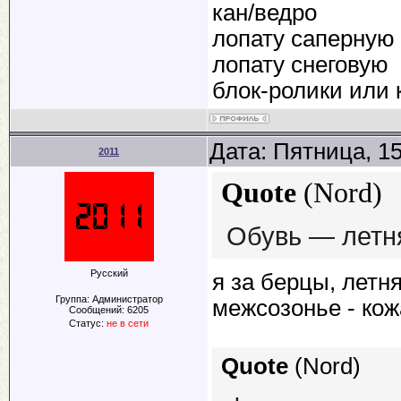
кан/ведро
лопату саперную
лопату снеговую
блок-ролики или
Дата: Пятница, 1
2011
Quote
(
Nord
)
Обувь — летн
Русский
я за берцы, летн
Группа: Администратор
межсозонье - ко
Сообщений:
6205
Статус:
не в сети
Quote
(
Nord
)