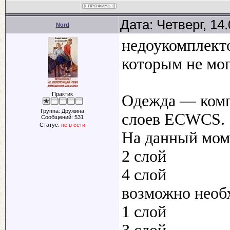
Дата: Четверг, 14
Nord
недоукомплект
которым не мог
Практик
Одежда — комп
Группа: Дружина
слоев ECWCS.
Сообщений:
531
Статус:
не в сети
На данный мом
2 слой
4 слой
возможно необ
1 слой