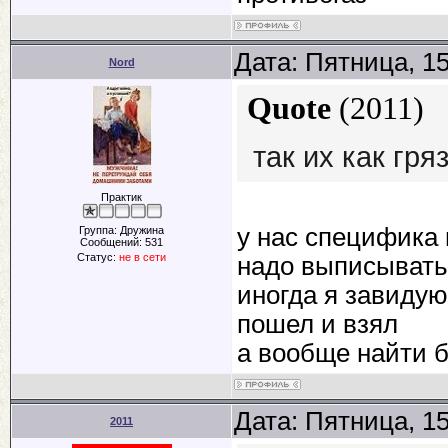
Дата: Пятница, 1
Nord
Quote
(
2011
)
так их как гря
Практик
у нас специфика 
Группа: Дружина
Сообщений:
531
Статус:
не в сети
надо выписывать
иногда я завидую
пошел и взял
а вообще найти 
Дата: Пятница, 1
2011