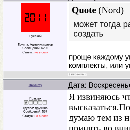
Quote
(
Nord
)
может тогда р
создать
Русский
Группа: Администратор
Сообщений:
6205
Статус:
не в сети
проще каждому ук
комплекты, или 
Дата: Воскресенье
DanGray
Я извиняюсь чт
Практик
высказаться.По
Группа: Дружина
Сообщений:
567
думаю тем из н
Статус:
не в сети
принять во вн