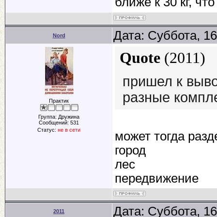
ближе к 30 кг, ч
Дата: Суббота, 16
Nord
Quote
(
2011
)
пришел к выво
разные компл
Практик
Группа: Дружина
Сообщений:
531
Статус:
не в сети
может тогда разд
город
лес
передвижение
Дата: Суббота, 16
2011