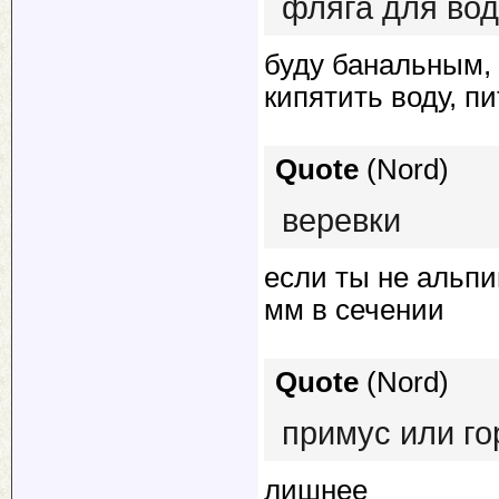
фляга для во
буду банальным, 
кипятить воду, пи
Quote
(
Nord
)
веревки
если ты не альпи
мм в сечении
Quote
(
Nord
)
примус или го
лишнее