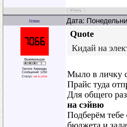
Дата: Понедельни
Гетман
Quote
Кидай на элект
Выживальщик
Группа: Камрады
Мыло в личку с
Сообщений:
1250
Статус:
не в сети
Прайс туда отп
Для общего ра
на сэйвю
Подберём тебе 
бюджета и зада