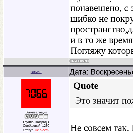
понавешено, с 
шибко не покру
пространство,
и в то же вре
Погляжу котор
Дата: Воскресенье
Гетман
Quote
Это значит по
Выживальщик
Группа: Камрады
Не совсем так.
Сообщений:
1250
Статус:
не в сети