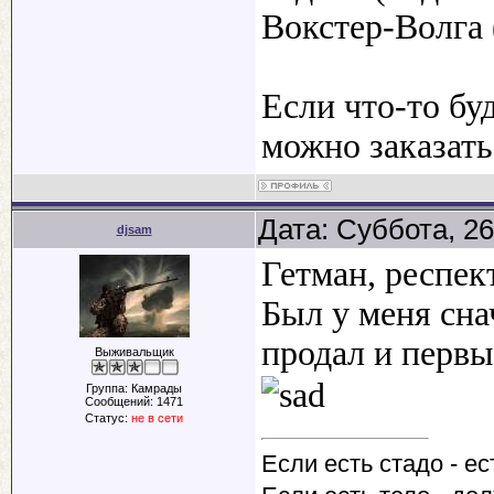
Вокстер-Волга 
Если что-то бу
можно заказать
Дата: Суббота, 26
djsam
Гетман, респек
Был у меня сна
продал и первы
Выживальщик
Группа: Камрады
Сообщений:
1471
Статус:
не в сети
Если есть стадо - ес