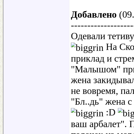
Добавлено
(09.
-------------------
Одевали тетиву
На Скор
приклад и стре
"Малышом" при
жена закидывал
не вовремя, па
"Бл..дь" жена с
:D
ваш арбалет". 