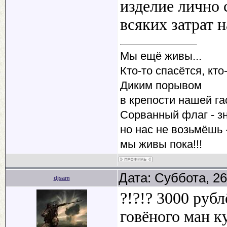
изделие лично 
всяких затрат 
Мы ещё живы...
Кто-то спасётся, кто-
Диким порывом
в крепости нашей га
Сорванный флаг - зн
но нас не возьмёшь -
мы живы пока!!!
Дата: Суббота, 26
djsam
?!?!? 3000 руб
говёного ман к