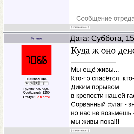
Сообщение отред
Дата: Суббота, 15
Гетман
Куда ж оно ден
Мы ещё живы...
Кто-то спасётся, кто-
Выживальщик
Диким порывом
Группа: Камрады
Сообщений:
1250
в крепости нашей га
Статус:
не в сети
Сорванный флаг - зн
но нас не возьмёшь -
мы живы пока!!!