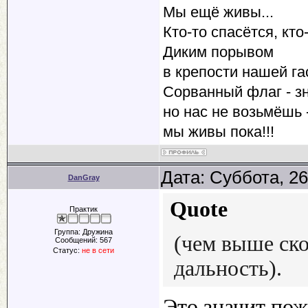
Мы ещё живы...
Кто-то спасётся, кто-
Диким порывом
в крепости нашей га
Сорванный флаг - зн
но нас не возьмёшь -
мы живы пока!!!
Дата: Суббота, 26
DanGray
Quote
Практик
Группа: Дружина
(чем выше ско
Сообщений:
567
Статус:
не в сети
дальность).
Это значит пож