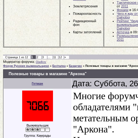
Тактическое
Землетрясения
от
2011
Фонари
в 16:
Пожароопасность
Чего я жду о
Dalnoboi
Радиационный
Рейтинг "бюд
фон
выживальщи
Dalnoboi
Карты затоплений
Аптечка
в 09
Размышления
2011
1
Страница
1
из
12
2
3
…
11
12
»
Модератор форума:
Gladkov
Форум Русские выживальщики
»
Болталка
»
Базарчик
»
Полезные товары в магазине "Аркон
Полезные товары в магазине "Аркона"
Дата: Суббота, 26
Гетман
Многие форумч
обладателями "
метательным о
Выживальщик
"Аркона".
Группа: Камрады