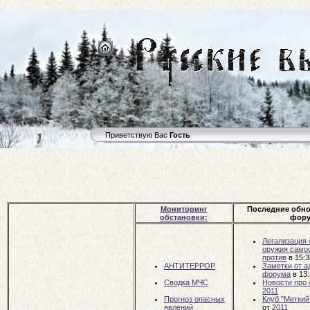
Приветствую Вас
Гость
Мониторинг
Последние обн
обстановки:
фору
Легализация 
оружия самоо
против
в 15:
АНТИТЕРРОР
Заметки от 
форума
в 13
Сводка МЧС
Новости про
2011
Прогноз опасных
Клуб "Меткий
явлений
от
2011