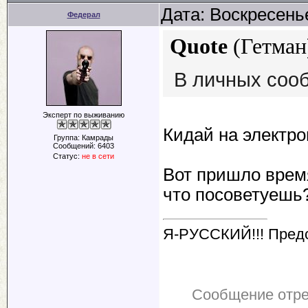
Дата: Воскресенье
Федерал
Quote
(
Гетман
В личных сооб
Эксперт по выживанию
Кидай на электронк
Группа: Камрады
Сообщений:
6403
Статус:
не в сети
Вот пришло время
что посоветуешь?
Я-РУССКИЙ!!! Пред
Сообщение отр