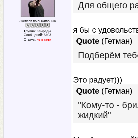
Для общего ра
Эксперт по выживанию
я бы с удовольст
Группа: Камрады
Сообщений:
6403
Quote
(
Гетман
)
Статус:
не в сети
Подберём теб
Это радует)))
Quote
(
Гетман
)
"Кому-то - бр
жидкий"