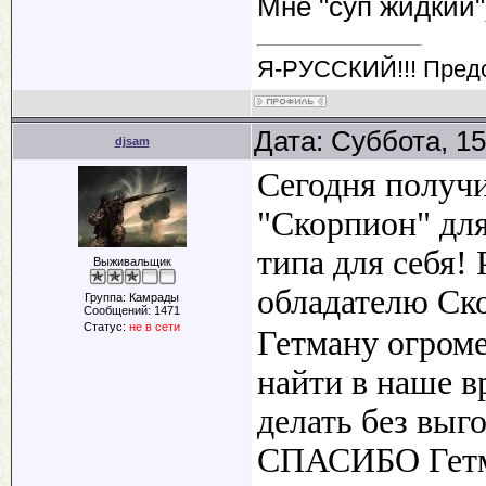
Мне "суп жидкий"
Я-РУССКИЙ!!! Пред
Дата: Суббота, 15
djsam
Сегодня получи
"Скорпион" для
типа для себя!
Выживальщик
обладателю Ск
Группа: Камрады
Сообщений:
1471
Статус:
не в сети
Гетману огроме
найти в наше в
делать без выг
СПАСИБО Гетм