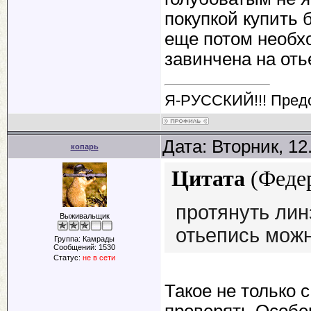
покупкой купить 
еще потом необхо
завинчена на оть
Я-РУССКИЙ!!! Пред
Дата: Вторник, 12
копарь
Цитата
(
Феде
протянуть лин
Выживальщик
отьепись можн
Группа: Камрады
Сообщений:
1530
Статус:
не в сети
Такое не только
проверять.Особе