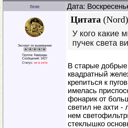
Дата: Воскресенье
Потап
Цитата
(
Nord
У кого какие 
пучек света 
Эксперт по выживанию
Группа: Камрады
Сообщений:
3427
Статус:
не в сети
В старые добрые
квадратный желе
крепиться к пуго
имелась приспосо
фонарик от боль
светил не ахти -
нем светофильтр
стеклышко основн