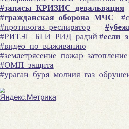
#запасы_КРИЗИС_девальвация
#гражданская_оборона_МЧС
#
#противогаз_респиратор
#убеж
#РИТЭГ_БГИ_РИД_радий
#если_
#видео_по_выживанию
#землетрясение_пожар_затоплени
#ОМП_защита
#ураган_буря_молния_газ_обруше