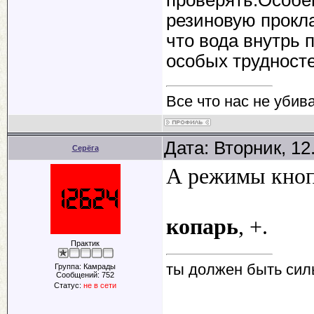
резиновую прокл
что вода внутрь 
особых трудностей
Все что нас не убив
Дата: Вторник, 12
Серёга
А режимы кноп
копарь
, +.
Практик
ты должен быть сил
Группа: Камрады
Сообщений:
752
Статус:
не в сети