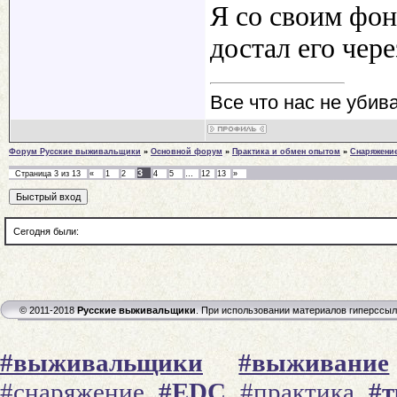
Я со своим фон
достал его через
Все что нас не убив
Форум Русские выживальщики
»
Основной форум
»
Практика и обмен опытом
»
Снаряжени
3
Страница
3
из
13
«
1
2
4
5
…
12
13
»
Сегодня были:
© 2011-2018
Русские выживальщики
. При использовании материалов гиперссы
#выживальщики
#выживание
#снаряжение
#EDC
#практика
#