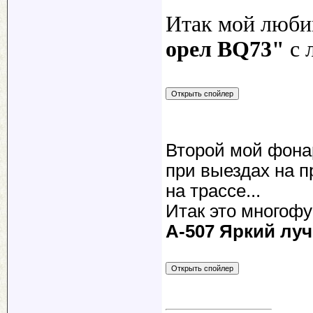
Итак мой люб
орел BQ73"
с 
Второй мой фона
при выездах на 
на трассе...
Итак это многоф
А-507 Яркий луч