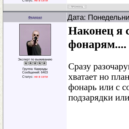
Статус:
не в сети
Дата: Понедельни
Федерал
Наконец я с
фонарям....
Эксперт по выживанию
Сразу разочарую
Группа: Камрады
Сообщений:
6403
хватает но пл
Статус:
не в сети
фонарь или с с
подзарядки или