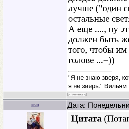
лучше ("один с
остальные свет
А еще ...., ну
должен быть ж
того, чтобы им 
голове ...=))
"Я не знаю зверя, к
я не зверь." Вильям
Дата: Понедельни
Nord
Цитата
(
Пота