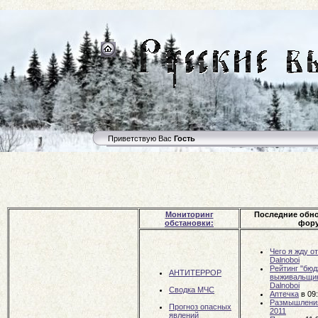
Приветствую Вас
Гость
Мониторинг
Последние обн
обстановки:
фору
Чего я жду о
Dalnoboi
Рейтинг "бюд
АНТИТЕРРОР
выживальщи
Dalnoboi
Сводка МЧС
Аптечка
в 09
Размышлени
Прогноз опасных
2011
явлений