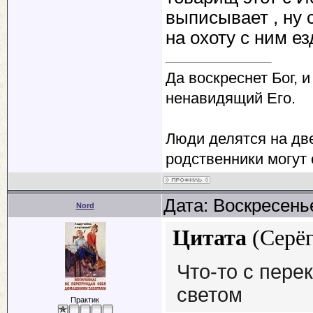
выписывает , ну с
на охоту с ним е
Да воскреснет Бог, и
ненавидящий Его.
Люди делятся на две
родственники могут 
Дата: Воскресенье
Nord
Цитата
(
Серё
Что-то с пер
светом
Практик