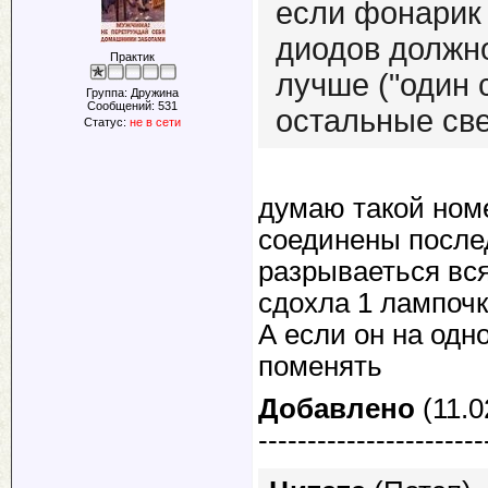
если фонарик
диодов должно
Практик
лучше ("один 
Группа: Дружина
Сообщений:
531
остальные све
Статус:
не в сети
думаю такой ном
соединены послед
разрываеться вся
сдохла 1 лампочк
А если он на одн
поменять
Добавлено
(11.0
-----------------------