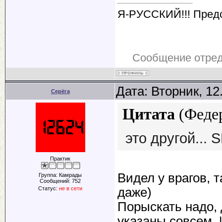
Я-РУССКИЙ!!! Пред
Сообщение отре
Дата: Вторник, 12
Серёга
Цитата
(
Феде
это другой...
Практик
Видел у врагов, 
Группа: Камрады
Сообщений:
752
Статус:
не в сети
даже)
Порыскать надо, 
указаны совсем. 