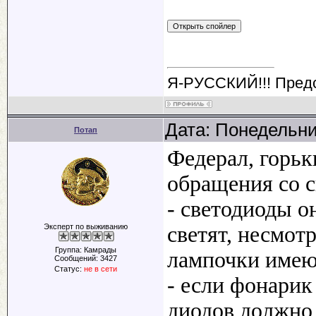
Я-РУССКИЙ!!! Пред
Дата: Понедельни
Потап
Федерал, горь
обращения со 
- светодиоды о
Эксперт по выживанию
светят, несмот
Группа: Камрады
лампочки имеют
Сообщений:
3427
Статус:
не в сети
- если фонарик
диодов должно 