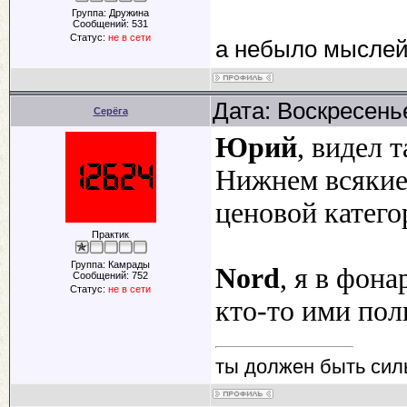
Группа: Дружина
Сообщений:
531
Статус:
не в сети
а небыло мыслей
Дата: Воскресенье
Серёга
Юрий
, видел 
Нижнем всякие
ценовой катего
Практик
Группа: Камрады
Nord
, я в фон
Сообщений:
752
Статус:
не в сети
кто-то ими пол
ты должен быть сил