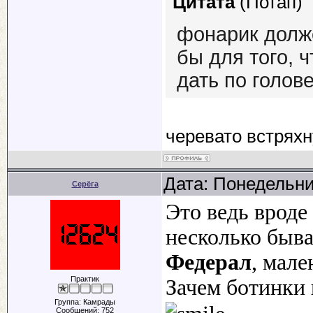
Цитата
(
Потап
)
фонарик долж
бы для того, ч
дать по голове 
черевато встрях
Дата: Понедельни
Серёга
Это ведь вроде
несколько быва
Федерал
, мале
Практик
Зачем ботинки 
Группа: Камрады
Сообщений:
752