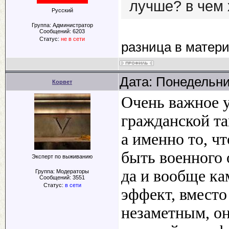
лучше? в чем
Русский
Группа: Администратор
Сообщений:
6203
Статус:
не в сети
разница в матери
Дата: Понедельни
Корвет
Очень важное у
гражданской т
а именно то, чт
быть военного 
Эксперт по выживанию
да и вообще к
Группа: Модераторы
Сообщений:
3551
Статус:
в сети
эффект, вместо
незаметным, он