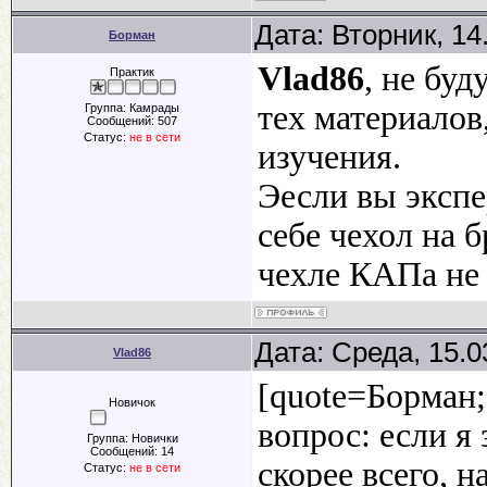
Дата: Вторник, 14
Борман
Vlad86
, не буд
Практик
тех материалов
Группа: Камрады
Сообщений:
507
Статус:
не в сети
изучения.
Эесли вы экспер
себе чехол на б
чехле КАПа не 
Дата: Среда, 15.0
Vlad86
[quote=Борман;
Новичок
вопрос: если я 
Группа: Новички
Сообщений:
14
скорее всего, н
Статус:
не в сети