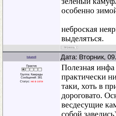
зеленый камуфл
особенно зимой
неброская неяр
выделяться.
Дата: Вторник, 09
IskatelI
Полезная инфа 
Практик
практически ни
Группа: Камрады
Сообщений:
381
Статус:
не в сети
таки, хоть в пр
дороговато. О
весдесущие ка
собой завелись)