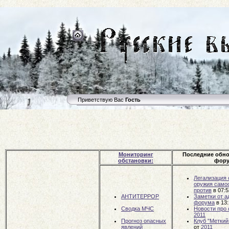
Приветствую Вас
Гость
Мониторинг
Последние обн
обстановки:
фору
Легализация 
оружия самоо
против
в 07:
АНТИТЕРРОР
Заметки от 
форума
в 13
Сводка МЧС
Новости про
2011
Прогноз опасных
Клуб "Меткий
явлений
от
2011