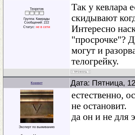
Так у кевлара е
Теоретик
скидывают когд
Группа: Камрады
Сообщений:
222
Интересно наск
Статус:
не в сети
"просрочке"? Д
могут и разорв
телогрейку.
Дата: Пятница, 1
Корвет
естественно, о
не остановит.
да он и не для э
Эксперт по выживанию