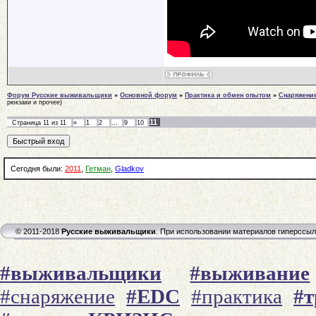
Форум Русские выживальщики
»
Основной форум
»
Практика и обмен опытом
»
Снаряжени
рюкзаки и прочее)
11
Страница
11
из
11
«
1
2
…
9
10
Сегодня были:
2011
,
Гетман
,
Gladkov
© 2011-2018
Русские выживальщики
. При использовании материалов гиперссы
#выживальщики
#выживание
#снаряжение
#EDC
#практика
#