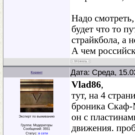
Надо смотреть,
будет что то пу
страйкбола, а н
А чем российск
Дата: Среда, 15.0
Корвет
Vlad86
,
тут, на 4 стра
броника Скаф-
он с пластинам
Эксперт по выживанию
движения. проб
Группа: Модераторы
Сообщений:
3551
Статус:
в сети