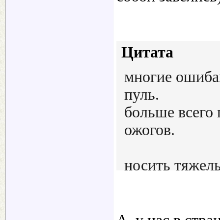
Цитата
многие ошибаю
пуль.
больше всего 
ожогов.
носить тяжелы
тяжел и неук
а вот негорюч
практично.