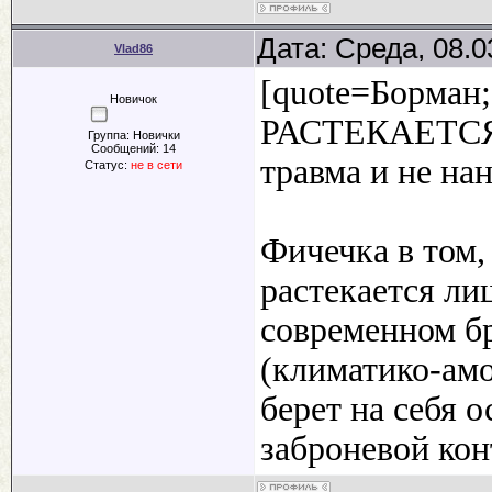
Дата: Среда, 08.0
Vlad86
[quote=Борман;
Новичок
РАСТЕКАЕТСЯ 
Группа: Новички
Сообщений:
14
травма и не нан
Статус:
не в сети
Фичечка в том,
растекается ли
современном б
(климатико-амо
берет на себя 
заброневой ко