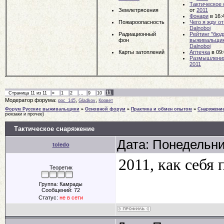
Тактическое
Землетрясения
от
2011
Фонари
в 16:
Пожароопасность
Чего я жду о
Dalnoboi
Радиационный
Рейтинг "бюд
фон
выживальщи
Dalnoboi
Карты затоплений
Аптечка
в 09
Размышления
2011
11
Страница
11
из
11
«
1
2
…
9
10
Модератор форума:
,
,
ppc_145
Gladkov
Корвет
Форум Русские выживальщики
»
Основной форум
»
Практика и обмен опытом
»
Снаряжени
рюкзаки и прочее)
Тактическое снаряжение
Дата: Понедельни
toledo
2011, как себя
Теоретик
Группа: Камрады
Сообщений:
72
Статус:
не в сети