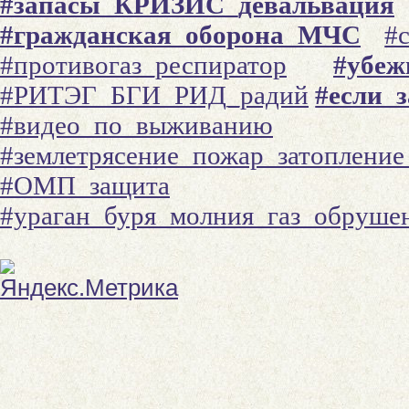
#запасы_КРИЗИС_девальвация
#гражданская_оборона_МЧС
#
#противогаз_респиратор
#убеж
#РИТЭГ_БГИ_РИД_радий
#если_
#видео_по_выживанию
#землетрясение_пожар_затоплени
#ОМП_защита
#ураган_буря_молния_газ_обруше