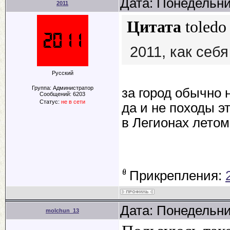
Дата: Понедельни
2011
Цитата
toledo
2011, как себ
Русский
Группа: Администратор
за город обычно 
Сообщений:
6203
Статус:
не в сети
да и не походы э
в Легионах летом
Прикрепления:
Дата: Понедельни
molchun_13