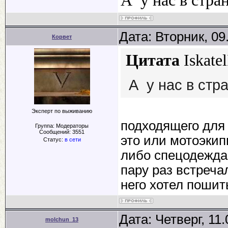
А у нас в стра
Дата: Вторник, 09
Корвет
Цитата
Iskatel
А у нас в стр
Эксперт по выживанию
подходящего для 
Группа: Модераторы
Сообщений:
3551
это или мотоэкип
Статус:
в сети
либо спецодежда
пару раз встреча
него хотел пошит
Дата: Четверг, 11
molchun_13