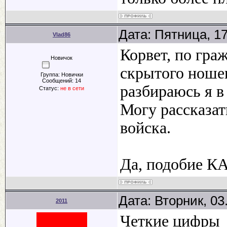
Дата: Пятница, 1
Vlad86
Корвет, по гр
Новичок
скрытого ношен
Группа: Новички
Сообщений:
14
разбираюсь я в
Статус:
не в сети
Могу рассказат
войска.
Да, подобие КА
Дата: Вторник, 03
2011
Четкие цифры