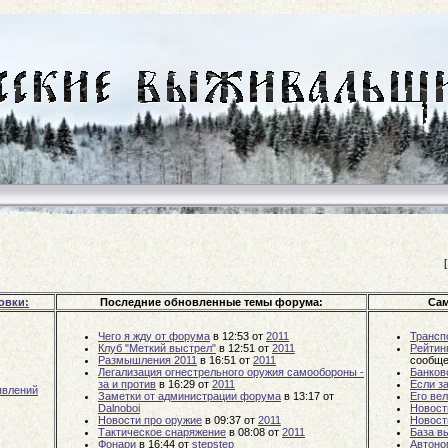
овки:
Последние обновленные темы форума:
Сам
Чего я жду от форума
в 12:53
от
2011
Трансп
Клуб "Меткий выстрел"
в 12:51
от
2011
Рейтин
Размышления 2011
в 16:51
от
2011
сообще
Легализация огнестрельного оружия самообороны -
Банков
за и против
в 16:29
от
2011
Если за
явлений
Заметки от администрации форума
в 13:17
от
Его ве
Dalnoboi
Новост
Новости про оружие
в 09:37
от
2011
Новост
Тактическое снаряжение
в 08:08
от
2011
База в
Фонари
в 16:44
от
stepstep
Автоно