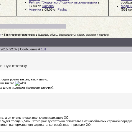
Рейтинг "бюджетного" оружия выживальщика
в
сообще
н
17:04
от
Dalnoboi
Медици
Аптечка
в 09:05
от
Pasha
(551 с
е
»
Тактическое снаряжение
(одежда, обувь, бронежилеты, каски, рюкзаки и прочее)
.2015, 22:37 | Сообщение #
181
ченную отвертку
лядит ровно так же, как и шило.
но так же
х шило и делают (которые заточки).
ть, а он очень плохо знал классификацию ХО.
е будет толще 2,5мм, этого уже достаточно отмахаться от назойливых стражей порядка
пился на нормального адвоката, который знает признаки ХО.