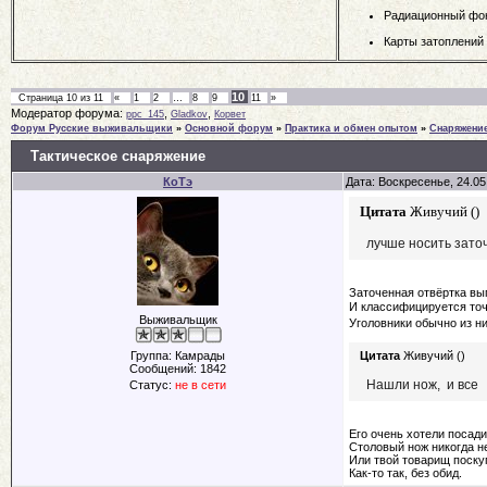
Радиационный фо
Карты затоплений
10
Страница
10
из
11
«
1
2
…
8
9
11
»
Модератор форума:
,
,
ppc_145
Gladkov
Корвет
Форум Русские выживальщики
»
Основной форум
»
Практика и обмен опытом
»
Снаряжени
Тактическое снаряжение
КоТэ
Дата: Воскресенье, 24.05
Цитата
Живучий
(
)
лучше носить зато
Заточенная отвёртка выг
И классифицируется точ
Выживальщик
Уголовники обычно из ни
Группа: Камрады
Цитата
Живучий
(
)
Сообщений:
1842
Нашли нож, и все
Статус:
не в сети
Его очень хотели посади
Столовый нож никогда н
Или твой товарищ поску
Как-то так, без обид.