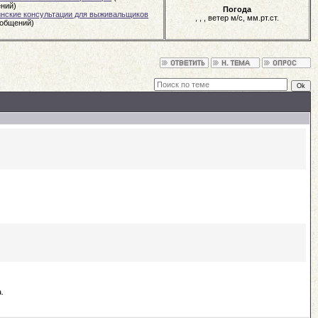
ний)
Погода
нские консультации для выживальщиков
,
,
, ветер
м/с,
мм.рт.ст.
ообщений)
.