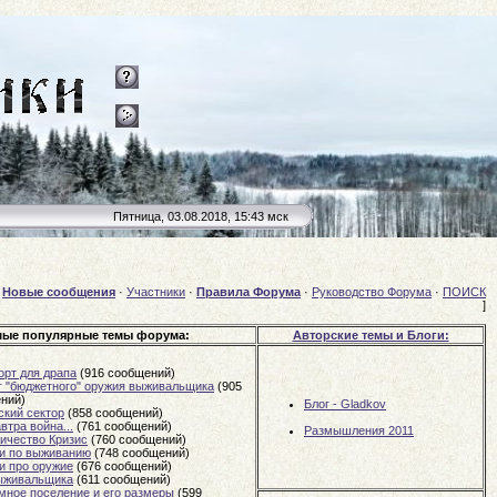
Пятница, 03.08.2018, 15:43 мск
[
Новые сообщения
·
Участники
·
Правила Форума
·
Руководство Форума
·
ПОИСК
]
ые популярные темы форума:
Авторские темы и Блоги:
орт для драпа
(916 сообщений)
г "бюджетного" оружия выживальщика
(905
ний)
Блог - Gladkov
ский сектор
(858 сообщений)
втра война...
(761 сообщений)
Размышления 2011
личество Кризис
(760 сообщений)
и по выживанию
(748 сообщений)
и про оружие
(676 сообщений)
ыживальщика
(611 сообщений)
мное поселение и его размеры
(599