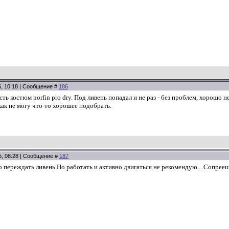
5, 10:18 | Сообщение #
186
сть костюм norfin pro dry. Под ливень попадал и не раз - без проблем, хорошо н
как не могу что-то хорошее подобрать.
5, 08:28 | Сообщение #
187
переждать ливень.Но работать и активно двигаться не рекомендую....Сопреешь