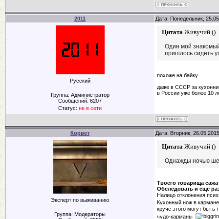
2011
Дата: Понедельник, 25.05
Цитата
Живучий
(
)
Один мой знакомый
пришлось сидеть у
похоже на байку
Русский
даже в СССР за кухонник
в России уже более 10 л
Группа: Администратор
Сообщений:
6207
Статус:
не в сети
Корвет
Дата: Вторник, 26.05.201
Цитата
Живучий
(
)
Однажды ночью шел
Твоего товарища сажа
Обследовать и еще ра
Налицо отклонения пси
Эксперт по выживанию
Кухонный нож в кармане.
круче этого могут быть 
Группа: Модераторы
чудо-карманы