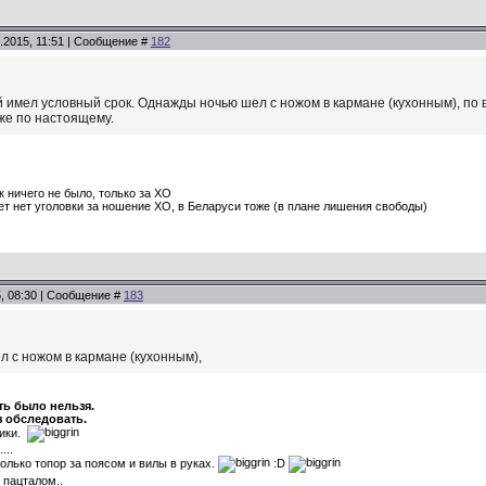
.2015, 11:51 | Сообщение #
182
 имел условный срок. Однажды ночью шел с ножом в кармане (кухонным), по в
же по настоящему.
 ничего не было, только за ХО
ет нет уголовки за ношение ХО, в Беларуси тоже (в плане лишения свободы)
5, 08:30 | Сообщение #
183
 с ножом в кармане (кухонным),
ть было нельзя.
з обследовать.
хики.
...
только топор за поясом и вилы в руках.
:D
пацталом..