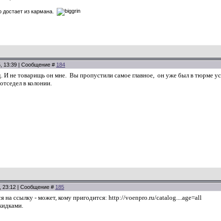
о достает из кармана.
5, 13:39 | Сообщение #
184
д. И не товарищь он мне. Вы пропустили самое главное, он уже был в тюрме 
 отседел в колонии.
5, 23:12 | Сообщение #
185
 на ссылку - может, кому пригодится: http://voenpro.ru/catalog....age=all
кидками.