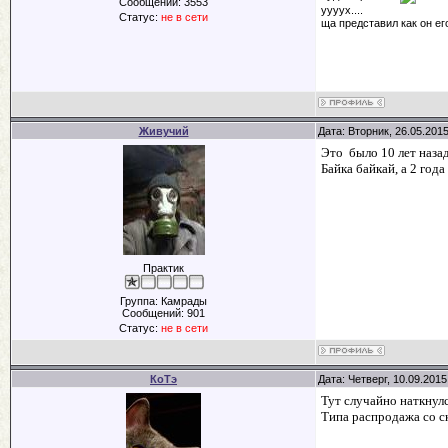
Сообщений:
3553
уууух....
Статус:
не в сети
ща представил как он ег
Живучий
Дата: Вторник, 26.05.201
Это было 10 лет наза
Байка байкай, а 2 года
Практик
Группа: Камрады
Сообщений:
901
Статус:
не в сети
КоТэ
Дата: Четверг, 10.09.201
Тут случайно наткнулся
Типа распродажа со с