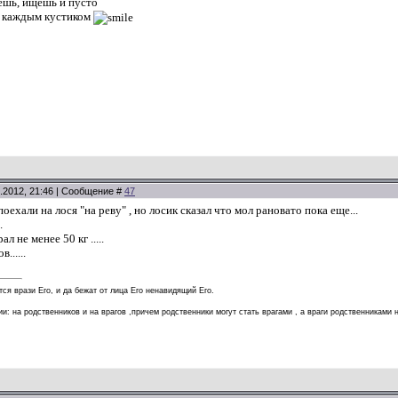
дешь, ищешь и пусто
д каждым кустиком
.2012, 21:46 | Сообщение #
47
ехали на лося "на реву" , но лосик сказал что мол рановато пока еще...
.
л не менее 50 кг .....
......
тся врази Его, и да бежат от лица Его ненавидящий Его.
и: на родственников и на врагов ,причем родственники могут стать врагами , а враги родственниками н