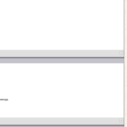
икогда.