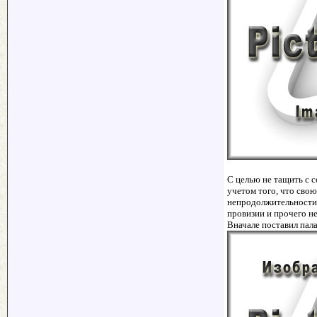
С целью не тащить с с
учетом того, что свою
непродолжительности в
провизии и прочего н
Вначале поставил пала