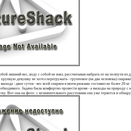
обой лишний вес, воду с собой не взял, рассчитывая набрать ее на полпути из
 хрупкую девушку не хотел перегружать - групповое (на два человека) снаряже
ыхода - двое суток - вес всей снаряги в моем рюкзаке составил не более 20 кг
еобходимого. Задача была комфортно провести время - а выходы на природу с
тку. Вот она на фото: с незначительного расстояния она уже теряется и обнару