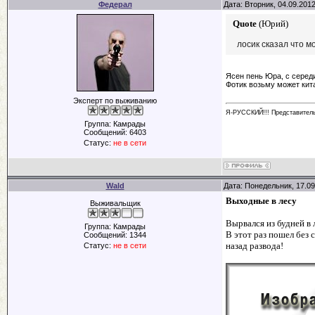
Федерал
Дата: Вторник, 04.09.201
Quote
(
Юрий
)
лосик сказал что м
Ясен пень Юра, с середи
Фотик возьму может кита
Эксперт по выживанию
Я-РУССКИЙ!!! Представител
Группа: Камрады
Сообщений:
6403
Статус:
не в сети
Wald
Дата: Понедельник, 17.09
Выходные в лесу
Выживальщик
Вырвался из будней в 
Группа: Камрады
В этот раз пошел без 
Сообщений:
1344
назад развода!
Статус:
не в сети