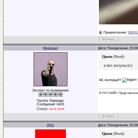
Прикрепления:
508167
Федерал
Дата: Понедельник, 03.09
Quote
(
Nord
)
и вот результат)
Ай, молодца!!!
Эксперт по выживанию
Я-РУССКИЙ!!! Представител
Группа: Камрады
Сообщений:
6403
Статус:
не в сети
2011
Дата: Понедельник, 03.09
Quote
(
Nord
)