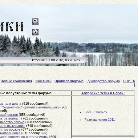
Вторник, 07.08.2018, 03:20 мск
[
Новые сообщения
·
Участники
·
Правила Форума
·
Руководство Форума
·
ПОИСК
]
ые популярные темы форума:
Авторские темы и Блоги:
орт для драпа
(916 сообщений)
г "бюджетного" оружия выживальщика
(905
ний)
Блог - Gladkov
ский сектор
(858 сообщений)
втра война...
(761 сообщений)
Размышления 2011
личество Кризис
(760 сообщений)
и по выживанию
(748 сообщений)
и про оружие
(677 сообщений)
ыживальщика
(611 сообщений)
мное поселение и его размеры
(599