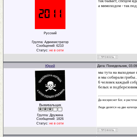
так бывает, спецом и
а мимоходом - так по
Русский
Группа: Администратор
Сообщений:
6210
Статус:
не в сети
Юрий
Дата: Понедельник, 03.09
мы тута на выходные по
и мы собирали грибы..
6 человек каждый собра
белых и подберезовиков
Да воскреснет Бог, и расточа
Выживальщик
Люди делятся на две категори
Группа: Дружина
Сообщений:
1826
Статус:
не в сети