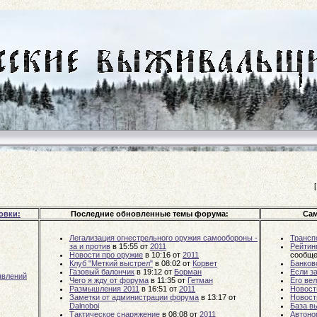
овки:
Последние обновленные темы форума:
Сам
Легализация огнестрельного оружия самообороны -
Трансп
за и против
в 15:55
от
2011
Рейтин
Новости про оружие
в 10:16
от
2011
сообще
Клуб "Меткий выстрел"
в 08:02
от
Корвет
Банков
Газовый балончик
в 19:12
от
Борман
Если за
явлений
Чего я жду от форума
в 11:35
от
Гетман
Его ве
Размышления 2011
в 16:51
от
2011
Новост
Заметки от администрации форума
в 13:17
от
Новост
Dalnoboi
База в
Тактическое снаряжение
в 08:08
от
2011
Автоно