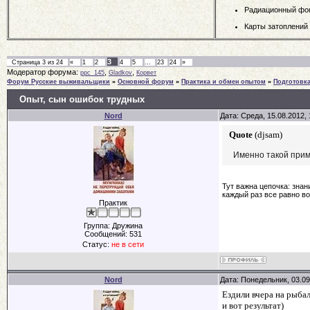
Радиационный фо
Карты затоплений
3
Страница
3
из
24
«
1
2
4
5
…
23
24
»
Модератор форума:
,
,
ppc_145
Gladkov
Корвет
Форум Русские выживальщики
»
Основной форум
»
Практика и обмен опытом
»
Подготовк
Опыт, сын ошибок трудных
Nord
Дата: Среда, 15.08.2012,
Quote
(
djsam
)
Именно такой прим
Тут важна цепочка: знан
каждый раз все равно во
Практик
Группа: Дружина
Сообщений:
531
Статус:
не в сети
Nord
Дата: Понедельник, 03.09
Ездили вчера на рыбал
и вот результат)