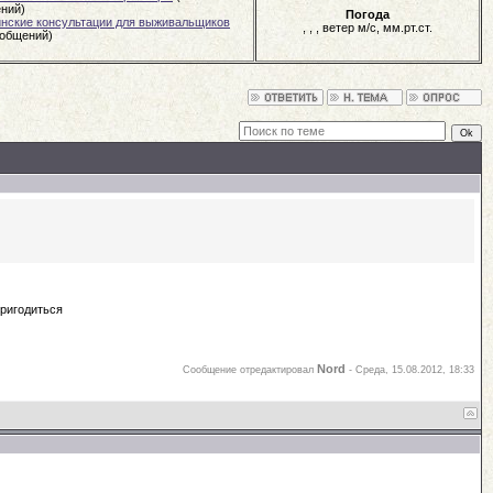
ний)
Погода
нские консультации для выживальщиков
,
,
, ветер
м/с,
мм.рт.ст.
ообщений)
пригодиться
Nord
Сообщение отредактировал
-
Среда, 15.08.2012, 18:33