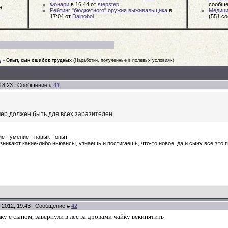
Фонари
в 16:44
от
stepstep
сообще
н
Рейтинг "бюджетного" оружия выживальщика
в
Медици
17:04
от
Dalnoboi
(551 с
а
»
Опыт, сын ошибок трудных
(Наработки, полученные в полевых условиях)
 18:23 | Сообщение #
41
ер должен быть для всех заразителен
ие - умение - навык - опыт
зникают какие-либо ньюансы, узнаешь и постигаешь, что-то новое, да и сыну все это 
.2012, 19:43 | Сообщение #
42
ку с сыном, завернули в лес за дровами чайку вскипятить